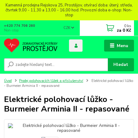
Kamenná prodejna Rejskova 25, Prostějov, otvírací doba: úterý, středa,
čtvrtek 9,00 - 11,30 a 13,00 - 16,00 hod. Provozní doba e-shop: Non-
stop
0
ks
+420 774 706 260
CZK
za
0 Kč
Non-stop
Menu
Hledat
Úvod
Prodej polohovacích lůžek a příslušenství
Elektrické polohovací lůžko
- Burmeier Arminia II - repasované
Elektrické polohovací lůžko -
Burmeier Arminia II - repasované