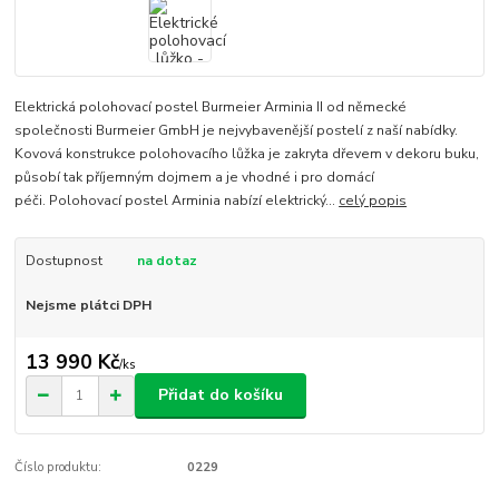
Elektrická polohovací postel Burmeier Arminia II od německé
společnosti Burmeier GmbH je nejvybavenější postelí z naší nabídky.
Kovová konstrukce polohovacího lůžka je zakryta dřevem v dekoru buku,
působí tak příjemným dojmem a je vhodné i pro domácí
péči. Polohovací postel Arminia nabízí elektrický...
celý popis
Dostupnost
na dotaz
Nejsme plátci DPH
13 990 Kč
/
ks
Přidat do košíku
Číslo produktu:
0229