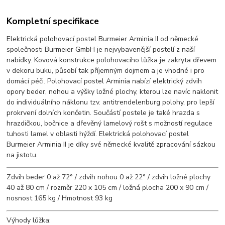
Kompletní specifikace
Elektrická polohovací postel Burmeier Arminia II od německé
společnosti Burmeier GmbH je nejvybavenější postelí z naší
nabídky. Kovová konstrukce polohovacího lůžka je zakryta dřevem
v dekoru buku, působí tak příjemným dojmem a je vhodné i pro
domácí péči. Polohovací postel Arminia nabízí elektrický zdvih
opory beder, nohou a výšky ložné plochy, kterou lze navíc naklonit
do individuálního náklonu tzv. antitrendelenburg polohy, pro lepší
prokrvení dolních končetin. Součástí postele je také hrazda s
hrazdičkou, bočnice a dřevěný lamelový rošt s možností regulace
tuhosti lamel v oblasti hýždí. Elektrická polohovací postel
Burmeier Arminia II je díky své německé kvalitě zpracování sázkou
na jistotu.
Zdvih beder 0 až 72° / zdvih nohou 0 až 22° / zdvih ložné plochy
40 až 80 cm / rozměr 220 x 105 cm / ložná plocha 200 x 90 cm /
nosnost 165 kg / Hmotnost 93 kg
Výhody lůžka: