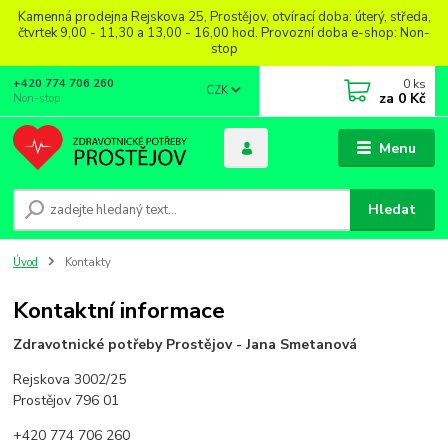
Kamenná prodejna Rejskova 25, Prostějov, otvírací doba: úterý, středa,
čtvrtek 9,00 - 11,30 a 13,00 - 16,00 hod. Provozní doba e-shop: Non-
stop
0
ks
+420 774 706 260
CZK
za
0 Kč
Non-stop
Menu
Hledat
Úvod
Kontakty
Kontaktní informace
Zdravotnické potřeby Prostějov - Jana Smetanová
Rejskova 3002/25
Prostějov 796 01
+420 774 706 260