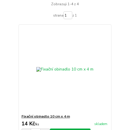
Zobrazuji 1-4 z 4
strana
z 1
Fixační obinadlo 10 cm x 4 m
14 Kč
skladem
/
ks