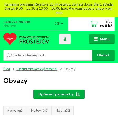
Kamenná prodejna Rejskova 25, Prostějov, otvírací doba: úterý, středa,
čtvrtek 9,00 - 11,30 a 13,00 - 16,00 hod. Provozní doba e-shop: Non-
stop
0
ks
+420 774 706 260
CZK
za
0 Kč
Non-stop
Menu
Hledat
Úvod
Ostatní zdravotnický materiál
Obvazy
Obvazy
Upřesnit parametry
Nejnovější
Nejlevnější
Nejdražší