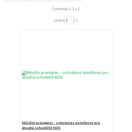
Zobrazuji 1-1 z 1
strana
z 1
Měsíční pronájem - schodolez kolečkový pro
dlouhá schodiště KDS