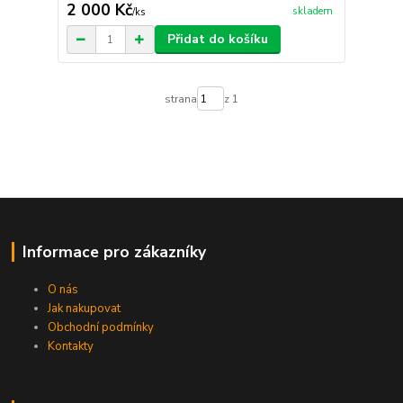
2 000 Kč
skladem
/
ks
Přidat do košíku
strana
z 1
Informace pro zákazníky
O nás
Jak nakupovat
Obchodní podmínky
Kontakty