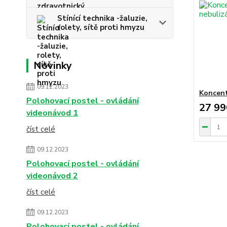
Stínící technika -žaluzie,
rolety, sítě proti hmyzu
Novinky
09.12.2023
Koncent
Polohovací postel - ovládání
27 99
videonávod 1
číst celé
09.12.2023
Polohovací postel - ovládání
videonávod 2
číst celé
09.12.2023
Polohovací postel - ovládání