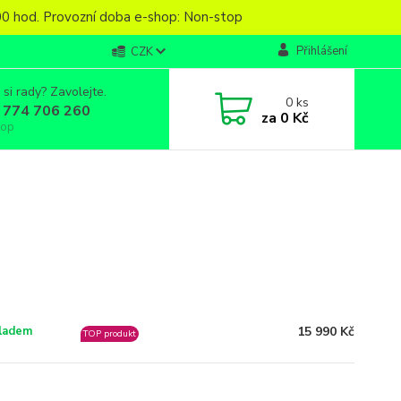
6,00 hod. Provozní doba e-shop: Non-stop
Přihlášení
CZK
 si rady? Zavolejte.
0
ks
 774 706 260
za
0 Kč
top
15 990 Kč
ladem
TOP produkt