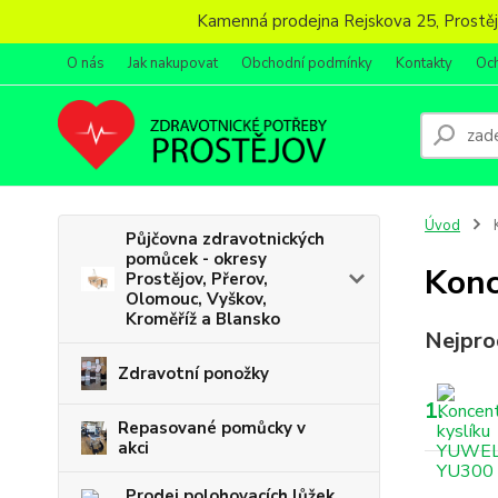
Kamenná prodejna Rejskova 25, Prostějov
O nás
Jak nakupovat
Obchodní podmínky
Kontakty
Oc
Úvod
K
Půjčovna zdravotnických
pomůcek - okresy
Konc
Prostějov, Přerov,
Olomouc, Vyškov,
Kroměříž a Blansko
Nejpro
Zdravotní ponožky
1.
Repasované pomůcky v
akci
Prodej polohovacích lůžek