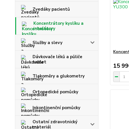
Zvedáky pacientů
Koncentrátory kyslíku a
inhalátory
Služby a slevy
Koncent
Dávkovače léků a půliče
tablet
15 99
Tlakoměry a glukometry
Ortopedické pomůcky
Inkontinenční pomůcky
Ostatní zdravotnický
materiál