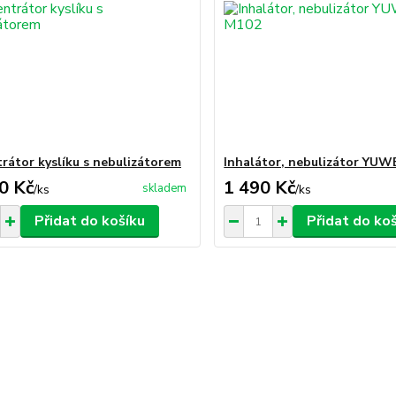
rátor kyslíku s nebulizátorem
Inhalátor, nebulizátor YU
0 Kč
1 490 Kč
skladem
/
ks
/
ks
Přidat do košíku
Přidat do ko