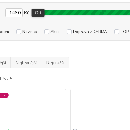
Kč
Od
adem
Novinka
Akce
Doprava ZDARMA
TOP 
jší
Nejlevnější
Nejdražší
1-5 z 5
dukt