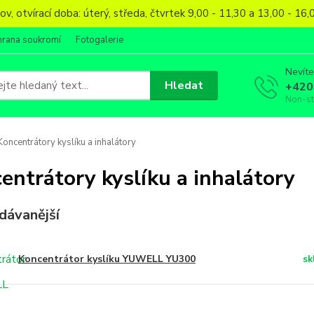
, otvírací doba: úterý, středa, čtvrtek 9,00 - 11,30 a 13,00 - 1
hrana soukromí
Fotogalerie
Nevíte
Hledat
+420
Non-s
oncentrátory kyslíku a inhalátory
entrátory kyslíku a inhalátory
dávanější
Koncentrátor kyslíku YUWELL YU300
sk