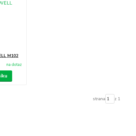
WELL M102
na dotaz
šíku
strana
z 1