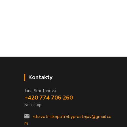
Kontakty
Jana Smetanová
+420 774 706 260
Non-stop
zdravotnickepotrebyprostejov@gmail.co
m