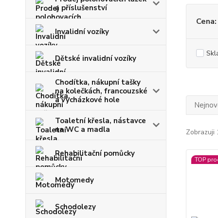
a příslušenství
Cena:
Invalidní vozíky
Skl
Dětské invalidní vozíky
Chodítka, nákupní tašky
na kolečkách, francouzské
a vycházkové hole
Nejnově
Toaletní křesla, nástavce
na WC a madla
Zobrazuji 
Rehabilitační pomůcky
TOP pro
Motomedy
Schodolezy