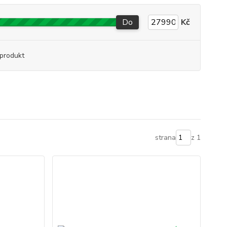
Do
Kč
produkt
strana
z 1