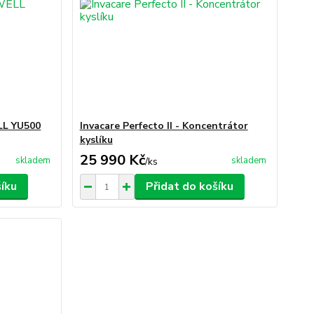
LL YU500
Invacare Perfecto II - Koncentrátor
kyslíku
25 990 Kč
skladem
skladem
/
ks
šíku
Přidat do košíku