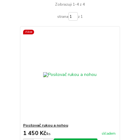
Zobrazuji 1-4 z 4
strana
z 1
Akce
Posilovač rukou a nohou
1 450 Kč
skladem
/
ks