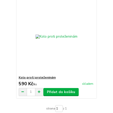
Kolo proti proleženinám
590 Kč
skladem
/
ks
Přidat do košíku
strana
z 1