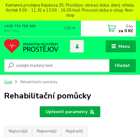
Kamenná prodejna Rejskova 25, Prostějov, otvírací doba: úterý, středa,
čtvrtek 9,00 - 11,30 a 13,00 - 16,00 hod. Provozní doba e-shop: Non-
stop
0
ks
+420 774 706 260
CZK
za
0 Kč
Non-stop
Menu
Hledat
Úvod
Rehabilitační pomůcky
Rehabilitační pomůcky
Upřesnit parametry
Nejnovější
Nejlevnější
Nejdražší