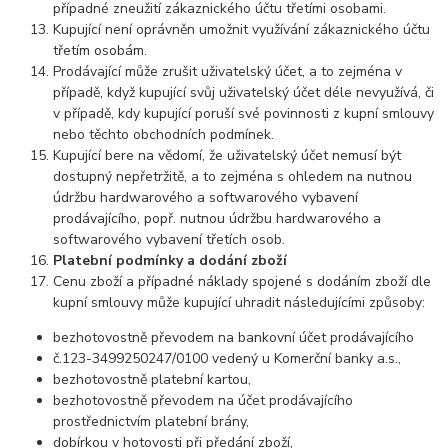
případné zneužití zákaznického účtu třetími osobami.
Kupující není oprávněn umožnit využívání zákaznického účtu
třetím osobám.
Prodávající může zrušit uživatelský účet, a to zejména v
případě, když kupující svůj uživatelský účet déle nevyužívá, či
v případě, kdy kupující poruší své povinnosti z kupní smlouvy
nebo těchto obchodních podmínek.
Kupující bere na vědomí, že uživatelský účet nemusí být
dostupný nepřetržitě, a to zejména s ohledem na nutnou
údržbu hardwarového a softwarového vybavení
prodávajícího, popř. nutnou údržbu hardwarového a
softwarového vybavení třetích osob.
Platební podmínky a dodání zboží
Cenu zboží a případné náklady spojené s dodáním zboží dle
kupní smlouvy může kupující uhradit následujícími způsoby:
bezhotovostně převodem na bankovní účet prodávajícího
č.
123-3499250247/0100
vedený u Komerční banky a.s.,
bezhotovostně platební kartou,
bezhotovostně převodem na účet prodávajícího
prostřednictvím platební brány,
dobírkou v hotovosti při předání zboží,