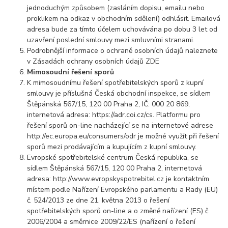
jednoduchým způsobem (zasláním dopisu, emailu nebo
proklikem na odkaz v obchodním sdělení) odhlásit. Emailová
adresa bude za tímto účelem uchovávána po dobu 3 let od
uzavření poslední smlouvy mezi smluvními stranami.
Podrobnější informace o ochraně osobních údajů naleznete
v Zásadách ochrany osobních údajů ZDE
Mimosoudní řešení sporů
K mimosoudnímu řešení spotřebitelských sporů z kupní
smlouvy je příslušná Česká obchodní inspekce, se sídlem
Štěpánská 567/15, 120 00 Praha 2, IČ: 000 20 869,
internetová adresa: https://adr.coi.cz/cs. Platformu pro
řešení sporů on-line nacházející se na internetové adrese
http://ec.europa.eu/consumers/odr je možné využít při řešení
sporů mezi prodávajícím a kupujícím z kupní smlouvy.
Evropské spotřebitelské centrum Česká republika, se
sídlem Štěpánská 567/15, 120 00 Praha 2, internetová
adresa: http://www.evropskyspotrebitel.cz je kontaktním
místem podle Nařízení Evropského parlamentu a Rady (EU)
č. 524/2013 ze dne 21. května 2013 o řešení
spotřebitelských sporů on-line a o změně nařízení (ES) č.
2006/2004 a směrnice 2009/22/ES (nařízení o řešení