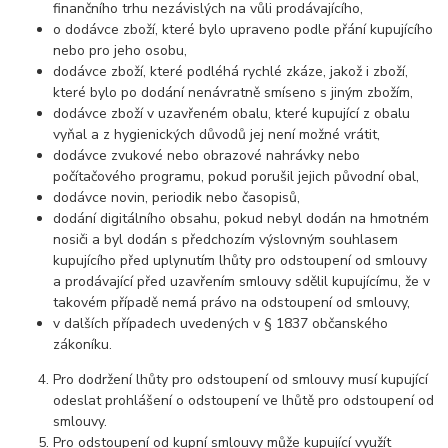
finančního trhu nezávislých na vůli prodávajícího,
o dodávce zboží, které bylo upraveno podle přání kupujícího
nebo pro jeho osobu,
dodávce zboží, které podléhá rychlé zkáze, jakož i zboží,
které bylo po dodání nenávratně smíseno s jiným zbožím,
dodávce zboží v uzavřeném obalu, které kupující z obalu
vyňal a z hygienických důvodů jej není možné vrátit,
dodávce zvukové nebo obrazové nahrávky nebo
počítačového programu, pokud porušil jejich původní obal,
dodávce novin, periodik nebo časopisů,
dodání digitálního obsahu, pokud nebyl dodán na hmotném
nosiči a byl dodán s předchozím výslovným souhlasem
kupujícího před uplynutím lhůty pro odstoupení od smlouvy
a prodávající před uzavřením smlouvy sdělil kupujícímu, že v
takovém případě nemá právo na odstoupení od smlouvy,
v dalších případech uvedených v § 1837 občanského
zákoníku.
Pro dodržení lhůty pro odstoupení od smlouvy musí kupující
odeslat prohlášení o odstoupení ve lhůtě pro odstoupení od
smlouvy.
Pro odstoupení od kupní smlouvy může kupující využít