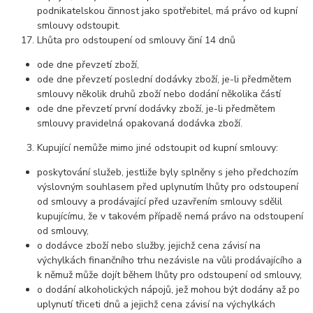
podnikatelskou činnost jako spotřebitel, má právo od kupní
smlouvy odstoupit.
Lhůta pro odstoupení od smlouvy činí 14 dnů
ode dne převzetí zboží,
ode dne převzetí poslední dodávky zboží, je-li předmětem
smlouvy několik druhů zboží nebo dodání několika částí
ode dne převzetí první dodávky zboží, je-li předmětem
smlouvy pravidelná opakovaná dodávka zboží.
Kupující nemůže mimo jiné odstoupit od kupní smlouvy:
poskytování služeb, jestliže byly splněny s jeho předchozím
výslovným souhlasem před uplynutím lhůty pro odstoupení
od smlouvy a prodávající před uzavřením smlouvy sdělil
kupujícímu, že v takovém případě nemá právo na odstoupení
od smlouvy,
o dodávce zboží nebo služby, jejichž cena závisí na
výchylkách finančního trhu nezávisle na vůli prodávajícího a
k němuž může dojít během lhůty pro odstoupení od smlouvy,
o dodání alkoholických nápojů, jež mohou být dodány až po
uplynutí třiceti dnů a jejichž cena závisí na výchylkách