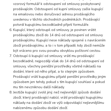
vzorový formulář k odstoupení od smlouvy poskytovaný
prodávajícím. Odstoupení od kupní smlouvy zašle kupující
na emailovou nebo doručovací adresu prodávajícího
uvedenou v těchto obchodních podmínkách. Prodávající
potvrdí kupujícímu bezodkladně přijetí formuláře.
Kupující, který odstoupil od smlouvy, je povinen vrátit
prodávajícímu zboží do 14 dnů od odstoupení od smlouvy
prodávajícímu. Kupující nese náklady spojené s navrácením
zboží prodávajícímu, a to i v tom případě, kdy zboží nemůže
být vráceno pro svou povahu obvyklou poštovní cestou.
Odstoupí-li kupující od smlouvy, vrátí mu prodávající
bezodkladně, nejpozději však do 14 dnů od odstoupení od
smlouvy, všechny peněžní prostředky včetně nákladů na
dodání, které od něho přijal, a to stejným způsobem.
Prodávající vrátí kupujícímu přijaté peněžní prostředky jiným
způsobem jen tehdy, pokud s tím kupující souhlasí a pokud
mu tím nevzniknou další náklady.
Jestliže kupující zvolil jiný, než nejlevnější způsob dodání
zboží, který prodávající nabízí, vrátí prodávající kupujícímu
náklady na dodání zboží ve výši odpovídající nejlevnějšímu
nabízenému způsobu dodání zboží.