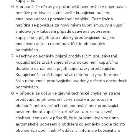
kupujícího.
V případě, že některý z požadavků uvedených v objednávce
nemůže prodávající splnit, zašle kupujícímu na jeho
emailovou adresu pozměněnou nabídku. Pozměněná
nabídka se považuje za nový návrh kupní smlouvy a kupní
smlouva je v takovém případě uzavřena potvrzením
kupujícího o přijetí této nabídky prodávajícímu na jeho
emailovou adresu uvedenu v těchto obchodních
podmínkách.
Všechny objednávky přijaté prodávajícím jsou závazné.
Kupující může zrušit objednávku, dokud není kupujícímu
doručeno oznámení o přijetí objednávky prodávajícím.
Kupující může zrušit objednávku telefonicky na telefonní
číslo nebo email prodávajícího uvedený v těchto obchodních
podmínkách.
V případě, že došlo ke zjevné technické chybě na straně
prodávajícího při uvedení ceny zboží v internetovém
obchodě, nebo v průběhu objednávání, není prodávající
povinen dodat kupujícímu zboží za tuto zcela zjevně
chybnou cenu ani v případě, že kupujícímu bylo zasláno
automatické potvrzení o obdržení objednávky podle těchto
obchodních podmínek. Prodávající informuje kupujícího o