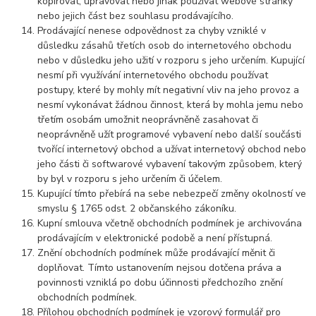
kopírovat, upravovat nebo jinak používat webové stránky
nebo jejich část bez souhlasu prodávajícího.
Prodávající nenese odpovědnost za chyby vzniklé v
důsledku zásahů třetích osob do internetového obchodu
nebo v důsledku jeho užití v rozporu s jeho určením. Kupující
nesmí při využívání internetového obchodu používat
postupy, které by mohly mít negativní vliv na jeho provoz a
nesmí vykonávat žádnou činnost, která by mohla jemu nebo
třetím osobám umožnit neoprávněně zasahovat či
neoprávněně užít programové vybavení nebo další součásti
tvořící internetový obchod a užívat internetový obchod nebo
jeho části či softwarové vybavení takovým způsobem, který
by byl v rozporu s jeho určením či účelem.
Kupující tímto přebírá na sebe nebezpečí změny okolností ve
smyslu § 1765 odst. 2 občanského zákoníku.
Kupní smlouva včetně obchodních podmínek je archivována
prodávajícím v elektronické podobě a není přístupná.
Znění obchodních podmínek může prodávající měnit či
doplňovat. Tímto ustanovením nejsou dotčena práva a
povinnosti vzniklá po dobu účinnosti předchozího znění
obchodních podmínek.
Přílohou obchodních podmínek je vzorový formulář pro