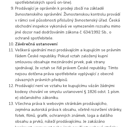
spotřebitelských sporů on-line).
Prodávající je oprávněn k prodeji zboží na základě
živnostenského oprávnění. Živnostenskou kontrolu provádí
v rámci své působnosti příslušný živnostenský úřad. Česká
obchodní inspekce vykonává ve vymezeném rozsahu mimo
jiné dozor nad dodržováním zákona č. 634/1992 Sb., o
ochraně spotřebitele.
Závěrečná ustanovení
Veškerá ujednání mezi prodávajícím a kupujícím se právním
řádem České republiky. Pokud vztah založený kupní
smlouvou obsahuje mezinárodní prvek, pak strany
sjednávají, že vztah se řídí právem České republiky. Tímto
nejsou dotčena práva spotřebitele vyplývající z obecně
závazných právních předpisů.
Prodávající není ve vztahu ke kupujícímu vázán žádnými
kodexy chování ve smyslu ustanovení § 1826 odst. 1 písm.
e) občanského zákoníku.
Všechna práva k webovým stránkám prodávajícího,
zejména autorská práva k obsahu, včetně rozvržení stránky,
fotek, filmů, grafik, ochranných známek, loga a dalšího
obsahu a prvků, náleží prodávajícímu. Je zakázáno