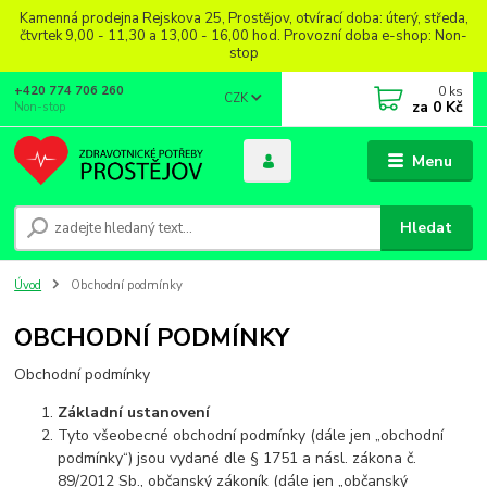
Kamenná prodejna Rejskova 25, Prostějov, otvírací doba: úterý, středa,
čtvrtek 9,00 - 11,30 a 13,00 - 16,00 hod. Provozní doba e-shop: Non-
stop
0
ks
+420 774 706 260
CZK
za
0 Kč
Non-stop
Menu
Hledat
Úvod
Obchodní podmínky
OBCHODNÍ PODMÍNKY
Obchodní podmínky
Základní ustanovení
Tyto všeobecné obchodní podmínky (dále jen „obchodní
podmínky“) jsou vydané dle § 1751 a násl. zákona č.
89/2012 Sb., občanský zákoník (dále jen „občanský