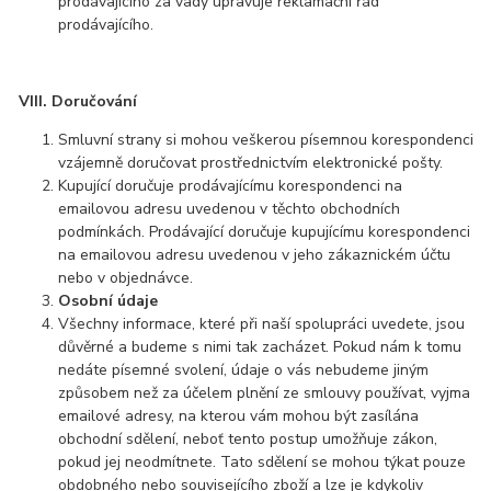
prodávajícího za vady upravuje reklamační řád
prodávajícího.
VIII. Doručování
Smluvní strany si mohou veškerou písemnou korespondenci
vzájemně doručovat prostřednictvím elektronické pošty.
Kupující doručuje prodávajícímu korespondenci na
emailovou adresu uvedenou v těchto obchodních
podmínkách. Prodávající doručuje kupujícímu korespondenci
na emailovou adresu uvedenou v jeho zákaznickém účtu
nebo v objednávce.
Osobní údaje
Všechny informace, které při naší spolupráci uvedete, jsou
důvěrné a budeme s nimi tak zacházet. Pokud nám k tomu
nedáte písemné svolení, údaje o vás nebudeme jiným
způsobem než za účelem plnění ze smlouvy používat, vyjma
emailové adresy, na kterou vám mohou být zasílána
obchodní sdělení, neboť tento postup umožňuje zákon,
pokud jej neodmítnete. Tato sdělení se mohou týkat pouze
obdobného nebo souvisejícího zboží a lze je kdykoliv