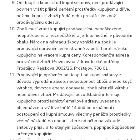
Odstoupí-li kupující od kupní smlouvy, není prodávající
povinen vrátit přijaté peněžní prostředky kupujícímu dříve,
než mu kupující zboží předá nebo prokáže, že zboží
prodávajícímu odeslal.
Zboží musí vrátit kupující prodávajícímu nepoškozené,
neopotřebené a neznečištěné a je-li to možné, v původním
obalu. Nárok na náhradu škody vzniklé na zboží je
prodávající oprávněn jednostranně započíst proti nároku
kupujícího na vrácení kupní ceny. Korespondenční adresa
pro vrácení zboží: Provozovna Zdravotnické potřeby
Prostějov, Rejskova 3002/25, Prostějov, 796 01
Prodávající je oprávněn odstoupit od kupní smlouvy z
důvodu vyprodání zásob, nedostupnosti zboží, anebo když
výrobce, dovozce anebo dodavatel zboží přerušil výrobu
nebo dovoz zboží. Prodávající bezodkladně informuje
kupujícího prostřednictví emailové adresy uvedené v
objednávce a vrátí ve lhůtě 14 dnů od oznámení o
odstoupení od kupní smlouvy všechny peněžní prostředky
včetně nákladů na dodání, které od něho na základě
smlouvy přijal, a to stejným způsobem, popřípadě způsobem
určeným kupujícím.