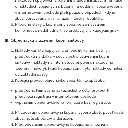
nákladech spojených s balením a dodáním zboží. Informace
o nákladech spojených s balením a dodáním zboží uvedené
v internetovém obchodě platí pouze v případech, kdy je
zboží doručováno v rámci území České republiky.
Případné slevy z kupní ceny zboží nelze navzájem
kombinovat, nedohodne-li se prodávající s kupujícím jinak.
III. Objednávka a uzavření kupní smlouvy
Náklady vzniklé kupujícímu při použití komunikačních
prostředků na dálku v souvislosti s uzavřením kupní
smlouvy (náklady na internetové připojení, náklady na
telefonní hovory), hradí kupující sám. Tyto náklady se neliší
od základní sazby.
Kupující provádí objednávku zboží těmito způsoby:
prostřednictvím svého zákaznického účtu, provedl-li
předchozí registraci v internetovém obchodě,
vyplněním objednávkového formuláře bez registrace.
Při zadávání objednávky si kupující vybere zboží, počet kusů
zboží, způsob platby a doručení.
Před odesláním objednávky je kupujícímu umožněno