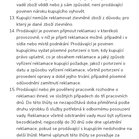
vadě zboží věděl nebo ji sám způsobil, není prodávající
povinen nároku kupujícího vyhovět.
Kupující nemůže reklamovat zlevněné zboží z důvodu, pro
který je dané zboží zlevněno.
Prodávající je povinen přijmout reklamaci v kterékoli
provozovně, v níž je přijetí reklamace možné, případně i v
sídle nebo místě podnikání. Prodávající je povinen
kupujícímu vydat písemné potvrzení o tom, kdy kupující
právo uplatnil, co je obsahem reklamace a jaký způsob
vyřízení reklamace kupující požaduje, jakož i potvrzení o
datu a způsobu vyřízení reklamace, včetně potvrzení o
provedení opravy a době jejího trvání, případně písemné
odůvodnění zamítnutí reklamace.
Prodávající nebo jím pověřený pracovník rozhodne o
reklamaci ihned, ve složitých případech do tří pracovních
dnů. Do této lhůty se nezapočítává doba přiměřená podle
druhu výrobku či služby potřebná k odbornému posouzení
vady. Reklamace včetně odstranění vady musí být vyřízena
bezodkladně, nejpozději do 30 dnů ode dne uplatnění
reklamace, pokud se prodávající s kupujícím nedohodne na
delší lhůtě. Marné uplynutí této lhůty se považuje za