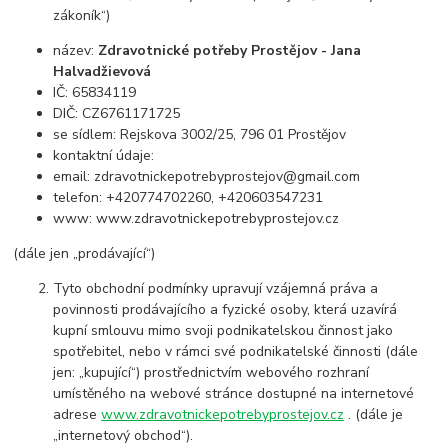
zákoník“)
název:
Zdravotnické potřeby Prostějov - Jana
Halvadžievová
IČ: 65834119
DIČ: CZ6761171725
se sídlem: Rejskova 3002/25, 796 01 Prostějov
kontaktní údaje:
email: zdravotnickepotrebyprostejov@gmail.com
telefon: +420774702260, +420603547231
www: www.zdravotnickepotrebyprostejov.cz
(dále jen „prodávající“)
Tyto obchodní podmínky upravují vzájemná práva a
povinnosti prodávajícího a fyzické osoby, která uzavírá
kupní smlouvu mimo svoji podnikatelskou činnost jako
spotřebitel, nebo v rámci své podnikatelské činnosti (dále
jen: „kupující“) prostřednictvím webového rozhraní
umístěného na webové stránce dostupné na internetové
adrese
www.zdravotnickepotrebyprostejov.cz
. (dále je
„internetový obchod“).