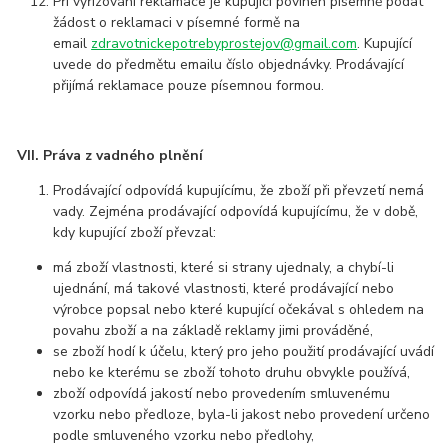
Při vyřízování reklamace je kupující povinen písemně podat
žádost o reklamaci v písemné formě na
email
zdravotnickepotrebyprostejov@gmail.com
. Kupující
uvede do předmětu emailu číslo objednávky. Prodávající
přijímá reklamace pouze písemnou formou.
VII. Práva z vadného plnění
Prodávající odpovídá kupujícímu, že zboží při převzetí nemá
vady. Zejména prodávající odpovídá kupujícímu, že v době,
kdy kupující zboží převzal:
má zboží vlastnosti, které si strany ujednaly, a chybí-li
ujednání, má takové vlastnosti, které prodávající nebo
výrobce popsal nebo které kupující očekával s ohledem na
povahu zboží a na základě reklamy jimi prováděné,
se zboží hodí k účelu, který pro jeho použití prodávající uvádí
nebo ke kterému se zboží tohoto druhu obvykle používá,
zboží odpovídá jakostí nebo provedením smluvenému
vzorku nebo předloze, byla-li jakost nebo provedení určeno
podle smluveného vzorku nebo předlohy,