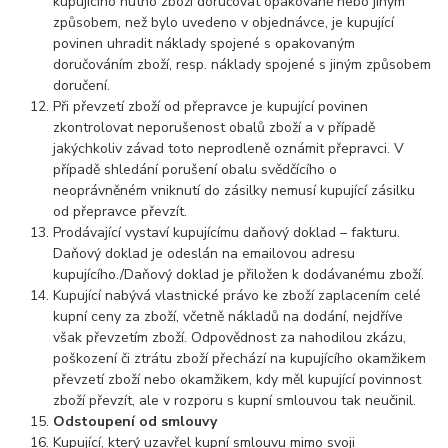
kupujícího nutno zboží doručovat opakovaně nebo jiným
způsobem, než bylo uvedeno v objednávce, je kupující
povinen uhradit náklady spojené s opakovaným
doručováním zboží, resp. náklady spojené s jiným způsobem
doručení.
Při převzetí zboží od přepravce je kupující povinen
zkontrolovat neporušenost obalů zboží a v případě
jakýchkoliv závad toto neprodleně oznámit přepravci. V
případě shledání porušení obalu svědčícího o
neoprávněném vniknutí do zásilky nemusí kupující zásilku
od přepravce převzít.
Prodávající vystaví kupujícímu daňový doklad – fakturu.
Daňový doklad je odeslán na emailovou adresu
kupujícího./Daňový doklad je přiložen k dodávanému zboží.
Kupující nabývá vlastnické právo ke zboží zaplacením celé
kupní ceny za zboží, včetně nákladů na dodání, nejdříve
však převzetím zboží. Odpovědnost za nahodilou zkázu,
poškození či ztrátu zboží přechází na kupujícího okamžikem
převzetí zboží nebo okamžikem, kdy měl kupující povinnost
zboží převzít, ale v rozporu s kupní smlouvou tak neučinil.
Odstoupení od smlouvy
Kupující, který uzavřel kupní smlouvu mimo svoji