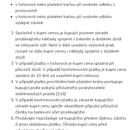
v hotovosti nebo platební kartou při osobním odběru v
provozovně,
v hotovosti nebo platební kartou při osobním odběru
výdejně zásilek
Společně s kupní cenou je kupující povinen uhradit
prodávajícímu náklady spojené s balením a dodáním zboží
ve smluvené výši. Není-li dále uvedeno výslovně jinak,
rozumí se dále kupní cenou i náklady spojené s dodáním
zboží.
V případě platby v hotovosti je kupní cena splatná při
převzetí zboží. V případě bezhotovostní platby je kupní cena
splatná do 10 dnů od uzavření kupní smlouvy.
V případě platby prostřednictvím platební brány postupuje
kupující podle pokynů příslušného poskytovatele
elektronických plateb.[S16]
V případě bezhotovostní platby je závazek kupujícího
uhradit kupní cenu splněn okamžikem připsání příslušné
částky na bankovní účet prodávajícího.
Prodávající nepožaduje od kupujícího předem žádnou zálohu
či jinou obdobnou platbu. Úhrada kupní ceny před