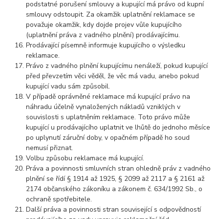
podstatné porušení smlouvy a kupující má právo od kupní
smlouvy odstoupit. Za okamžik uplatnění reklamace se
považuje okamžik, kdy dojde projev vůle kupujícího
(uplatnění práva z vadného plnění) prodávajícímu.
Prodávající písemně informuje kupujícího o výsledku
reklamace.
Právo z vadného plnění kupujícímu nenáleží, pokud kupující
před převzetím věci věděl, že věc má vadu, anebo pokud
kupující vadu sám způsobil.
V případě oprávněné reklamace má kupující právo na
náhradu účelně vynaložených nákladů vzniklých v
souvislosti s uplatněním reklamace. Toto právo může
kupující u prodávajícího uplatnit ve lhůtě do jednoho měsíce
po uplynutí záruční doby, v opačném případě ho soud
nemusí přiznat.
Volbu způsobu reklamace má kupující.
Práva a povinnosti smluvních stran ohledně práv z vadného
plnění se řídí § 1914 až 1925, § 2099 až 2117 a § 2161 až
2174 občanského zákoníku a zákonem č. 634/1992 Sb., o
ochraně spotřebitele.
Další práva a povinnosti stran související s odpovědností