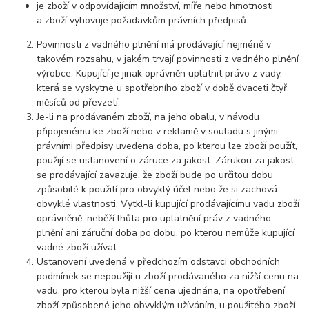
je zboží v odpovídajícím množství, míře nebo hmotnosti
a zboží vyhovuje požadavkům právních předpisů.
Povinnosti z vadného plnění má prodávající nejméně v
takovém rozsahu, v jakém trvají povinnosti z vadného plnění
výrobce. Kupující je jinak oprávněn uplatnit právo z vady,
která se vyskytne u spotřebního zboží v době dvaceti čtyř
měsíců od převzetí.
Je-li na prodávaném zboží, na jeho obalu, v návodu
připojenému ke zboží nebo v reklamě v souladu s jinými
právními předpisy uvedena doba, po kterou lze zboží použít,
použijí se ustanovení o záruce za jakost. Zárukou za jakost
se prodávající zavazuje, že zboží bude po určitou dobu
způsobilé k použití pro obvyklý účel nebo že si zachová
obvyklé vlastnosti. Vytkl-li kupující prodávajícímu vadu zboží
oprávněně, neběží lhůta pro uplatnění práv z vadného
plnění ani záruční doba po dobu, po kterou nemůže kupující
vadné zboží užívat.
Ustanovení uvedená v předchozím odstavci obchodních
podmínek se nepoužijí u zboží prodávaného za nižší cenu na
vadu, pro kterou byla nižší cena ujednána, na opotřebení
zboží způsobené jeho obvyklým užíváním, u použitého zboží