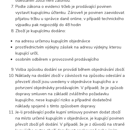
odesláním zboží není zálohou.
Podle zákona o evidenci tržeb je prodávající povinen
vystavit kupujícímu účtenku. Zároveň je povinen zaevidovat
přijatou tržbu u správce daně online, v případě technického
výpadku pak nejpozději do 48 hodin
Zboží je kupujícímu dodáno:
na adresu určenou kupujícím objednávce
prostřednictvím výdejny zásilek na adresu výdejny, kterou
kupující určil,
osobním odběrem v provozovně prodávajícího
Volba způsobu dodání se provádí během objednávání zboží.
Náklady na dodání zboží v závislosti na způsobu odeslání a
převzetí zboží jsou uvedeny v objednávce kupujícího a v
potvrzení objednávky prodávajícím. V případě, že je způsob
dopravy smluven na základě zvláštního požadavku
kupujícího, nese kupující riziko a případné dodatečné
náklady spojené s tímto způsobem dopravy.
Je-li prodávající podle kupní smlouvy povinen dodat zboží
na místo určené kupujícím v objednávce, je kupující povinen
převzít zboží při dodání. V případě, že je z důvodů na straně