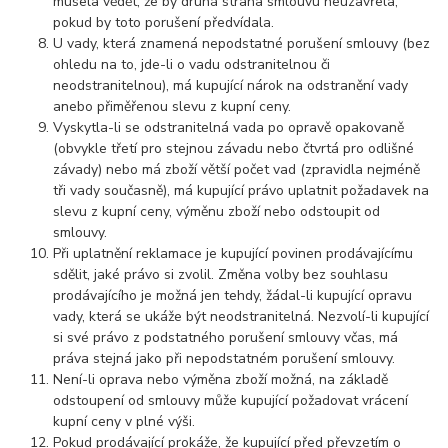
musela vědět, že by druhá strana smlouvu neuzavřela,
pokud by toto porušení předvídala.
U vady, která znamená nepodstatné porušení smlouvy (bez
ohledu na to, jde-li o vadu odstranitelnou či
neodstranitelnou), má kupující nárok na odstranění vady
anebo přiměřenou slevu z kupní ceny.
Vyskytla-li se odstranitelná vada po opravě opakovaně
(obvykle třetí pro stejnou závadu nebo čtvrtá pro odlišné
závady) nebo má zboží větší počet vad (zpravidla nejméně
tři vady současně), má kupující právo uplatnit požadavek na
slevu z kupní ceny, výměnu zboží nebo odstoupit od
smlouvy.
Při uplatnění reklamace je kupující povinen prodávajícímu
sdělit, jaké právo si zvolil. Změna volby bez souhlasu
prodávajícího je možná jen tehdy, žádal-li kupující opravu
vady, která se ukáže být neodstranitelná. Nezvolí-li kupující
si své právo z podstatného porušení smlouvy včas, má
práva stejná jako při nepodstatném porušení smlouvy.
Není-li oprava nebo výměna zboží možná, na základě
odstoupení od smlouvy může kupující požadovat vrácení
kupní ceny v plné výši.
Pokud prodávající prokáže, že kupující před převzetím o