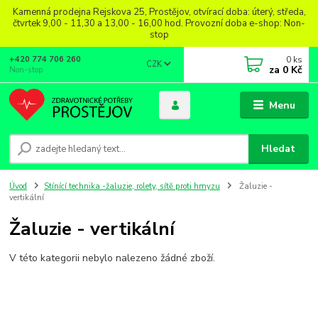
Kamenná prodejna Rejskova 25, Prostějov, otvírací doba: úterý, středa,
čtvrtek 9,00 - 11,30 a 13,00 - 16,00 hod. Provozní doba e-shop: Non-
stop
0
ks
+420 774 706 260
CZK
za
0 Kč
Non-stop
Menu
Hledat
Úvod
Stínící technika -žaluzie, rolety, sítě proti hmyzu
Žaluzie -
vertikální
Žaluzie - vertikální
V této kategorii nebylo nalezeno žádné zboží.