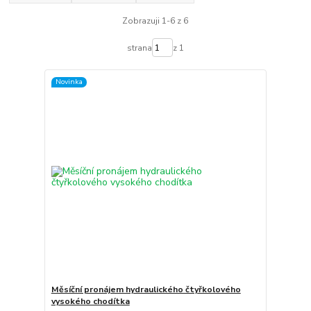
Zobrazuji 1-6 z 6
strana
z 1
Novinka
Měsíční pronájem hydraulického čtyřkolového
vysokého chodítka