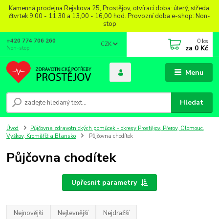
Kamenná prodejna Rejskova 25, Prostějov, otvírací doba: úterý, středa,
čtvrtek 9,00 - 11,30 a 13,00 - 16,00 hod. Provozní doba e-shop: Non-
stop
0
ks
+420 774 706 260
CZK
za
0 Kč
Non-stop
Menu
Hledat
Úvod
Půjčovna zdravotnických pomůcek - okresy Prostějov, Přerov, Olomouc,
Vyškov, Kroměříž a Blansko
Půjčovna chodítek
Půjčovna chodítek
Upřesnit parametry
Nejnovější
Nejlevnější
Nejdražší