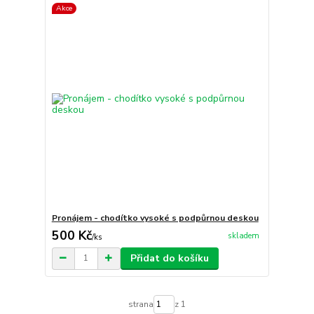
Akce
Pronájem - chodítko vysoké s podpůrnou deskou
500 Kč
skladem
/
ks
Přidat do košíku
strana
z 1