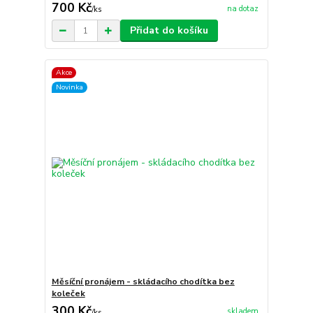
700 Kč
na dotaz
/
ks
Přidat do košíku
Akce
Novinka
Měsíční pronájem - skládacího chodítka bez
koleček
300 Kč
skladem
/
ks