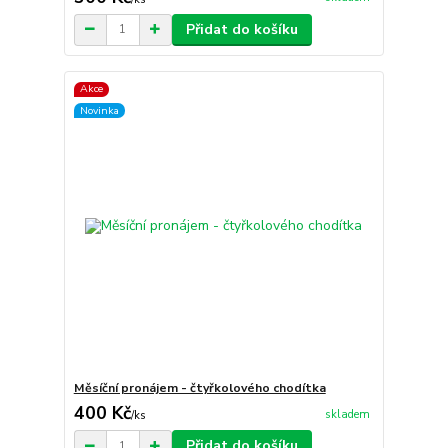
Přidat do košíku
Akce
Novinka
Měsíční pronájem - čtyřkolového chodítka
400 Kč
skladem
/
ks
Přidat do košíku