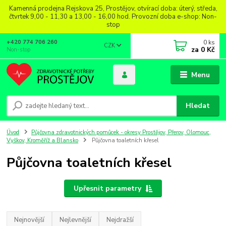
Kamenná prodejna Rejskova 25, Prostějov, otvírací doba: úterý, středa,
čtvrtek 9,00 - 11,30 a 13,00 - 16,00 hod. Provozní doba e-shop: Non-
stop
0
ks
+420 774 706 260
CZK
za
0 Kč
Non-stop
Menu
Hledat
Úvod
Půjčovna zdravotnických pomůcek - okresy Prostějov, Přerov, Olomouc,
Vyškov, Kroměříž a Blansko
Půjčovna toaletních křesel
Půjčovna toaletních křesel
Upřesnit parametry
Nejnovější
Nejlevnější
Nejdražší