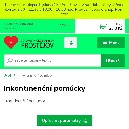
Kamenná prodejna Rejskova 25, Prostějov, otvírací doba: úterý, středa,
čtvrtek 9,00 - 11,30 a 13,00 - 16,00 hod. Provozní doba e-shop: Non-
stop
0
ks
+420 774 706 260
CZK
za
0 Kč
Non-stop
Menu
Hledat
Úvod
Inkontinenční pomůcky
Inkontinenční pomůcky
Inkontinenční pomůcky
Upřesnit parametry