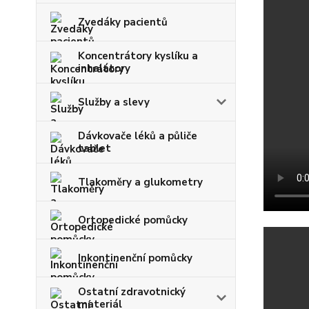
Zvedáky pacientů
Koncentrátory kyslíku a
inhalátory
Služby a slevy
Dávkovače léků a půliče
tablet
Tlakoměry a glukometry
Ortopedické pomůcky
Inkontinenční pomůcky
Ostatní zdravotnický
materiál