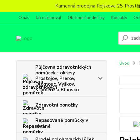
Kamenná prodejna Rejskova 25, Prostějov
O nás
Jak nakupovat
Obchodní podmínky
Kontakty
Oc
Úvod
F
Půjčovna zdravotnických
pomůcek - okresy
Prostějov, Přerov,
Olomouc, Vyškov,
Kroměříž a Blansko
Zdravotní ponožky
Repasované pomůcky v
akci
Prodej polohovacích lůžek