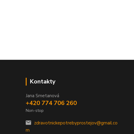
Kontakty
Jana Smetanová
+420 774 706 260
Non-stop
zdravotnickepotrebyprostejov@gmail.co
m