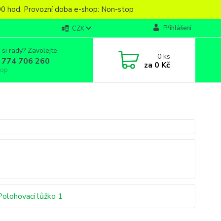
6,00 hod. Provozní doba e-shop: Non-stop
Přihlášení
CZK
 si rady? Zavolejte.
0
ks
 774 706 260
za
0 Kč
top