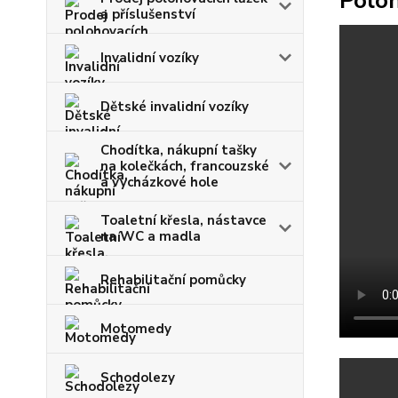
Poloh
a příslušenství
Invalidní vozíky
Dětské invalidní vozíky
Chodítka, nákupní tašky
na kolečkách, francouzské
a vycházkové hole
Toaletní křesla, nástavce
na WC a madla
Rehabilitační pomůcky
Motomedy
Schodolezy