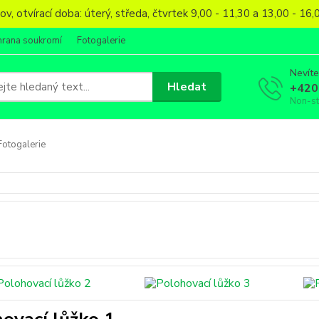
, otvírací doba: úterý, středa, čtvrtek 9,00 - 11,30 a 13,00 - 1
hrana soukromí
Fotogalerie
Nevíte
Hledat
+420
Non-s
otogalerie