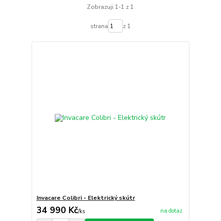
Zobrazuji 1-1 z 1
strana
z 1
Invacare Colibri - Elektrický skútr
34 990 Kč
na dotaz
/
ks