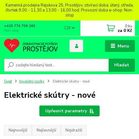
Kamenná prodejna Rejskova 25, Prostějov, otvírací doba: úterý, středa,
čtvrtek 9,00 - 11,30 a 13,00 - 16,00 hod. Provozní doba e-shop: Non-
stop
0
ks
+420 774 706 260
CZK
za
0 Kč
Non-stop
Menu
Hledat
Úvod
Invalidní vozíky
Elektrické skútry - nové
Elektrické skútry - nové
Upřesnit parametry
Nejnovější
Nejlevnější
Nejdražší