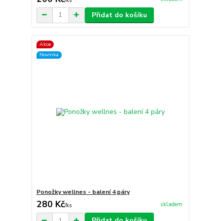
/
ks
Přidat do košíku
Akce
Novinka
Ponožky wellnes - balení 4 páry
280 Kč
skladem
/
ks
Přidat do košíku