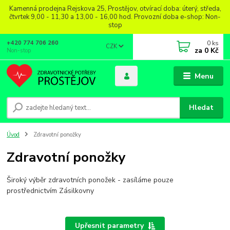
Kamenná prodejna Rejskova 25, Prostějov, otvírací doba: úterý, středa,
čtvrtek 9,00 - 11,30 a 13,00 - 16,00 hod. Provozní doba e-shop: Non-
stop
0
ks
+420 774 706 260
CZK
za
0 Kč
Non-stop
Menu
Hledat
Úvod
Zdravotní ponožky
Zdravotní ponožky
Široký výběr zdravotních ponožek - zasíláme pouze
prostřednictvím Zásilkovny
Upřesnit parametry