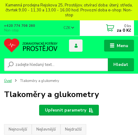
Kamenná prodejna Rejskova 25, Prostějov, otvírací doba: úterý, středa,
čtvrtek 9,00 - 11,30 a 13,00 - 16,00 hod. Provozní doba e-shop: Non-
stop
0
ks
+420 774 706 260
CZK
za
0 Kč
Non-stop
Menu
Hledat
Úvod
Tlakoměry a glukometry
Tlakoměry a glukometry
Upřesnit parametry
Nejnovější
Nejlevnější
Nejdražší