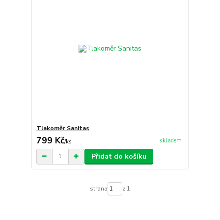
Tlakoměr Sanitas
799 Kč
skladem
/
ks
Přidat do košíku
strana
z 1