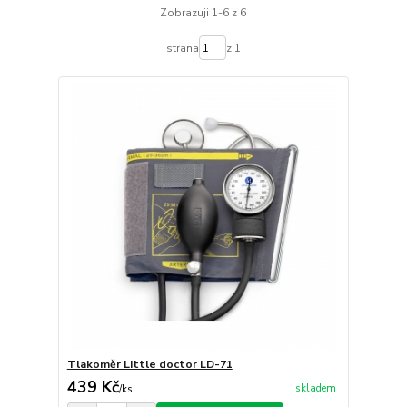
Zobrazuji 1-6 z 6
strana
z 1
Tlakoměr Little doctor LD-71
439 Kč
skladem
/
ks