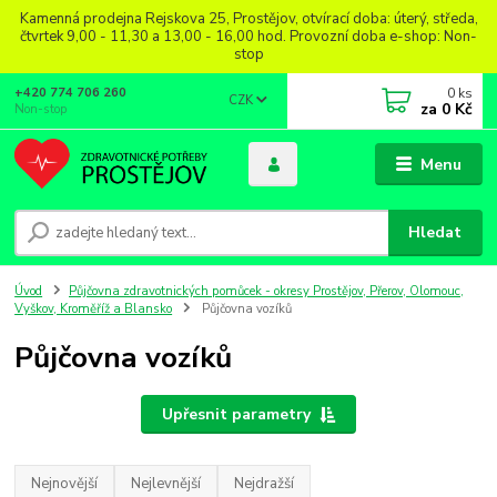
Kamenná prodejna Rejskova 25, Prostějov, otvírací doba: úterý, středa,
čtvrtek 9,00 - 11,30 a 13,00 - 16,00 hod. Provozní doba e-shop: Non-
stop
0
ks
+420 774 706 260
CZK
za
0 Kč
Non-stop
Menu
Hledat
Úvod
Půjčovna zdravotnických pomůcek - okresy Prostějov, Přerov, Olomouc,
Vyškov, Kroměříž a Blansko
Půjčovna vozíků
Půjčovna vozíků
Upřesnit parametry
Nejnovější
Nejlevnější
Nejdražší