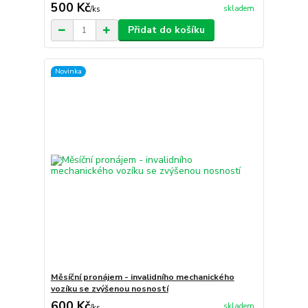
500 Kč
skladem
/
ks
Přidat do košíku
Novinka
Měsíční pronájem - invalidního mechanického
vozíku se zvýšenou nosností
600 Kč
skladem
/
ks