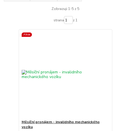
Zobrazuji 1-5 z 5
strana
z 1
Akce
Měsíční pronájem - invalidního mechanického
vozíku