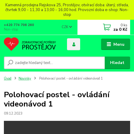
Kamenná prodejna Rejskova 25, Prostějov, otvírací doba: úterý, středa,
čtvrtek 9,00 - 11,30 a 13,00 - 16,00 hod. Provozní doba e-shop: Non-
stop
0
ks
+420 774 706 260
CZK
za
0 Kč
Non-stop
Menu
Hledat
Úvod
Novinky
Polohovací postel - ovládání videonávod 1
Polohovací postel - ovládání
videonávod 1
09.12.2023