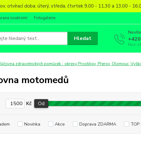
, otvírací doba: úterý, středa, čtvrtek 9,00 - 11,30 a 13,00 - 1
hrana soukromí
Fotogalerie
Nevíte
Hledat
+420
Non-s
ůjčovna zdravotnických pomůcek - okresy Prostějov, Přerov, Olomouc, Vyško
čovna motomedů
Kč
Od
adem
Novinka
Akce
Doprava ZDARMA
TOP 