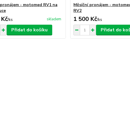
 pronájem - motomed RV1 na
Měsíční pronájem - motome
uce
RV2
 Kč
1 500 Kč
skladem
/
ks
/
ks
Přidat do košíku
Přidat do ko