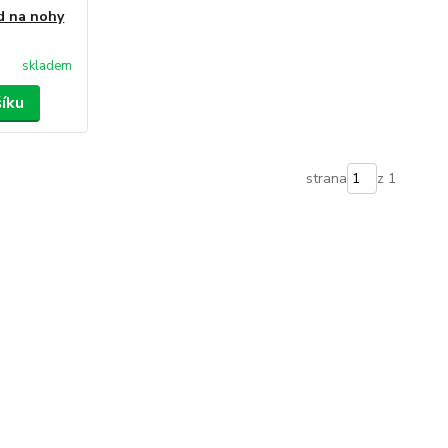
d na nohy
skladem
šíku
strana
z 1