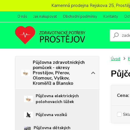
Kamenná prodejna Rejskova 25, Prostějov
O nás
Jak nakupovat
Obchodní podmínky
Kontakty
Oc
Úvod
P
Půjčovna zdravotnických
pomůcek - okresy
Půj
Prostějov, Přerov,
Olomouc, Vyškov,
Kroměříž a Blansko
Cena:
Půjčovna elektrických
polohovacích lůžek
Skl
Půjčovna vozíků
Půjčovna dětských