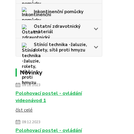
Inkontinenční pomůcky
Ostatní zdravotnický
materiál
Stínící technika -žaluzie,
rolety, sítě proti hmyzu
Novinky
09.12.2023
Polohovací postel - ovládání
videonávod 1
číst celé
09.12.2023
Polohovací postel - ovládání