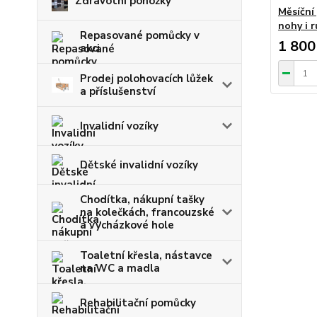
Zdravotní ponožky
Měsíční
nohy i r
Repasované pomůcky v
1 800
akci
Prodej polohovacích lůžek
a příslušenství
Invalidní vozíky
Dětské invalidní vozíky
Chodítka, nákupní tašky
na kolečkách, francouzské
a vycházkové hole
Toaletní křesla, nástavce
na WC a madla
Rehabilitační pomůcky