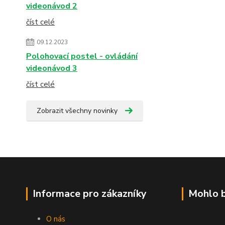
videonávod 2
číst celé
09.12.2023
Polohovací postel - ovládání
videonávod 3
číst celé
Zobrazit všechny novinky
Informace pro zákazníky
Mohlo b
O nás