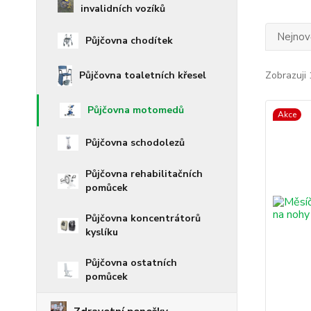
invalidních vozíků
Nejnově
Půjčovna chodítek
Půjčovna toaletních křesel
Zobrazuji 
Půjčovna motomedů
Akce
Půjčovna schodolezů
Půjčovna rehabilitačních
pomůcek
Půjčovna koncentrátorů
kyslíku
Půjčovna ostatních
pomůcek