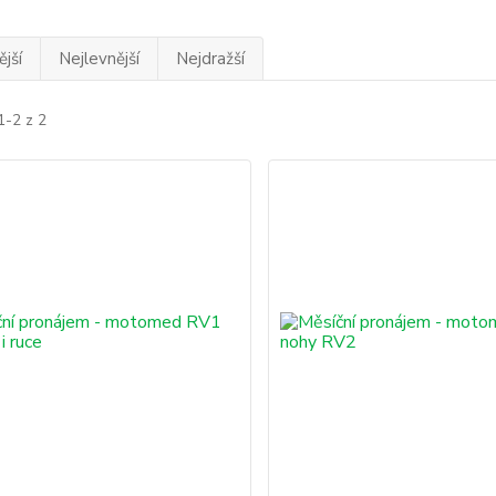
jší
Nejlevnější
Nejdražší
1-2 z 2