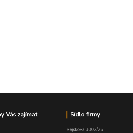
y Vás zajímat
Sídlo firmy
Rejskova 3002/25