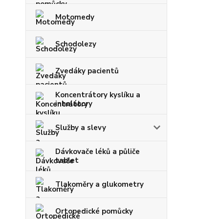
Motomedy
Schodolezy
Zvedáky pacientů
Koncentrátory kyslíku a
inhalátory
Služby a slevy
Dávkovače léků a půliče
tablet
Tlakoměry a glukometry
Ortopedické pomůcky