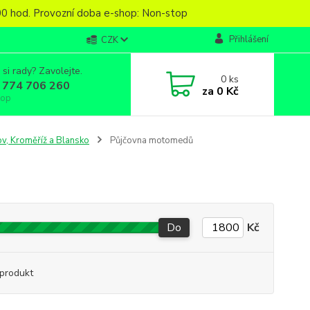
6,00 hod. Provozní doba e-shop: Non-stop
Přihlášení
CZK
 si rady? Zavolejte.
0
ks
 774 706 260
za
0 Kč
top
v, Kroměříž a Blansko
Půjčovna motomedů
Do
Kč
produkt