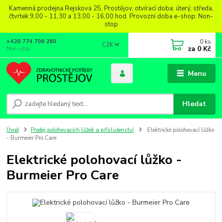
Kamenná prodejna Rejskova 25, Prostějov, otvírací doba: úterý, středa,
čtvrtek 9,00 - 11,30 a 13,00 - 16,00 hod. Provozní doba e-shop: Non-
stop
0
ks
+420 774 706 260
CZK
za
0 Kč
Non-stop
Menu
Hledat
Úvod
Prodej polohovacích lůžek a příslušenství
Elektrické polohovací lůžko
- Burmeier Pro Care
Elektrické polohovací lůžko -
Burmeier Pro Care