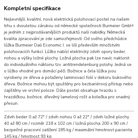
Kompletní specifikace
Nejlevnější, kvalitní, nová elektrická polohovací postel na našem
trhu s dvouletou zárukou od německé společnosti Burmeier GmbH
je jedním z nejprodávanějších produktů naší nabídky. Německá
kvalita zpracování je zde samozřejmostí. Od svého předchůdce
lůžka Burmeier Dali Economic I. se liší především množstvím
polohovacích funkcí. Lůžko nabízí elektrický zdvih opory beder,
nohou a výšky ložné plochy. Ložná plocha pak lze navíc naklonit
do individuálního náklonu tzv. antitrendelenburg polohy. Jedná se
o lůžko vhodné pro domácí péči. Bočnice a čela lůžka jsou
vyrobeny ze dřeva a potaženy laminovací folií v dekoru bukového
dřeva. Bočnice mohou být spuštěny pro bezbariérový přístup nebo
zajištěny ve vrchní poloze. Dále postel obsahuje hrazdu s
hrazdičkou, bočnice, dřevěný lamelový rošt a kolečka pro snadný
přesun.
Zdvih beder 0 až 72° / zdvih nohou 0 až 22° / zdvih ložné plochy
40 až 80 cm / rozměr 218 x 102 cm / ložná plocha 200 x 90 cm /
bezpečné pracovní zatížení 185 kg / maximální hmotnost pacienta
145 kg / hmotnost 93 kg