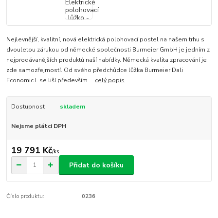
Nejlevnější, kvalitní, nová elektrická polohovací postel na našem trhu s
dvouletou zárukou od německé společnosti Burmeier GmbH je jedním z
nejprodávanějších produktů naší nabídky. Německá kvalita zpracování je
zde samozřejmostí. Od svého předchůdce lůžka Burmeier Dali
Economic I. se liší především ...
celý popis
Dostupnost
skladem
Nejsme plátci DPH
19 791 Kč
/
ks
Přidat do košíku
Číslo produktu:
0236