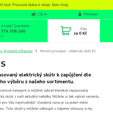
6,00 hod. Provozní doba e-shop: Non-stop
Přihlášení
CZK
 si rady? Zavolejte.
0
ks
 774 706 260
za
0 Kč
top
v, Kroměříž a Blansko
Měsíční pronájem - elektrický skútr ES
ES
sovaný elektrický skútr k zapůjčení dle
ho výběru z našeho sortimentu.
 cenové kategorii si můžete vybrat kterýkoli repasovaný
cký skútr z naší aktuální nabídky. Můžete si tak vybrat variantu,
je pro Vás nejvhodnější. Uvedená cena je za jeden měsíc
mu. Toto zboží si můžete odkoupit z nájemní smlouvy a my