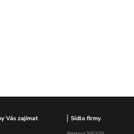
y Vás zajímat
Sídlo firmy
Rejskova 3002/25