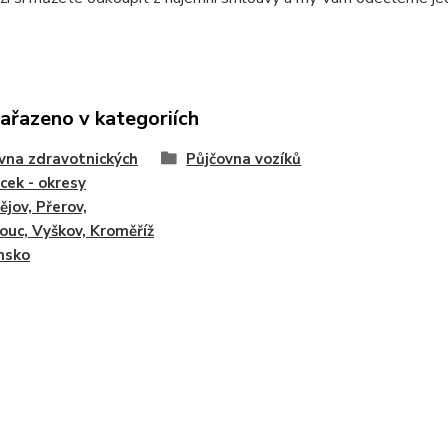
zařazeno v kategoriích
vna zdravotnických
Půjčovna vozíků
ek - okresy
ějov, Přerov,
uc, Vyškov, Kroměříž
nsko