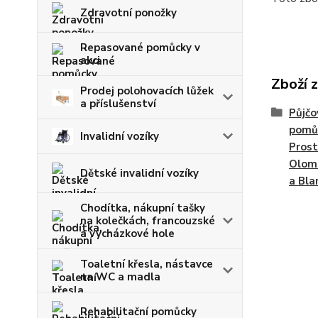
Zdravotní ponožky
Repasované pomůcky v
akci
Zboží 
Prodej polohovacích lůžek
a příslušenství
Půjčo
pomůc
Invalidní vozíky
Prost
Olomo
Dětské invalidní vozíky
a Bla
Chodítka, nákupní tašky
na kolečkách, francouzské
a vycházkové hole
Toaletní křesla, nástavce
na WC a madla
Rehabilitační pomůcky