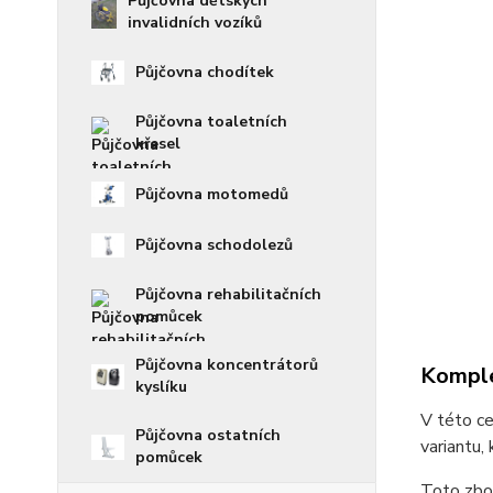
Půjčovna dětských
invalidních vozíků
Půjčovna chodítek
Půjčovna toaletních
křesel
Půjčovna motomedů
Půjčovna schodolezů
Půjčovna rehabilitačních
pomůcek
Půjčovna koncentrátorů
Komple
kyslíku
V této ce
Půjčovna ostatních
variantu,
pomůcek
Toto zbož