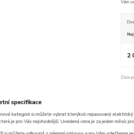
Vám od
Dos
Nej
2 
Číslo p
tní specifikace
nové kategorii si můžete vybrat kterýkoli repasovaný elektrický 
 která je pro Vás nejvhodnější. Uvedená cena je za jeden měsíc pr
í si můžete odkoupit z nájemní smlouvy a my Vám odečteme jede