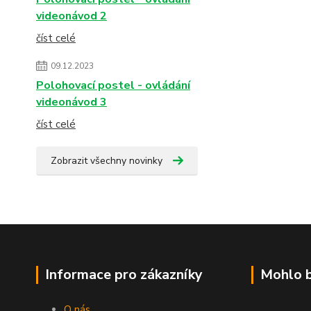
videonávod 2
číst celé
09.12.2023
Polohovací postel - ovládání
videonávod 3
číst celé
Zobrazit všechny novinky
Informace pro zákazníky
Mohlo b
O nás