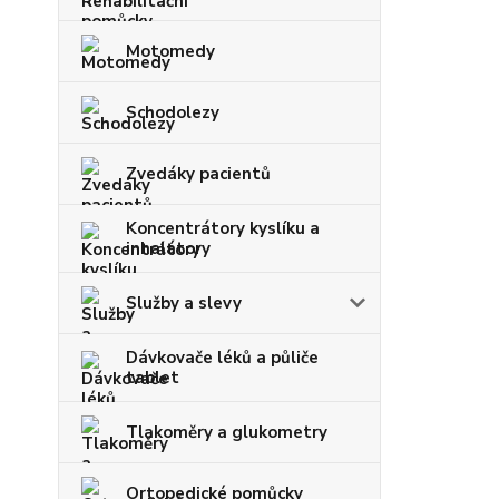
Motomedy
Schodolezy
Zvedáky pacientů
Koncentrátory kyslíku a
inhalátory
Služby a slevy
Dávkovače léků a půliče
tablet
Tlakoměry a glukometry
Ortopedické pomůcky