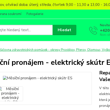
, otvírací doba: úterý, středa, čtvrtek 9,00 - 11,30 a 13,00 - 1
hrana soukromí
Fotogalerie
Nevíte
Hledat
+420
Non-s
ůjčovna zdravotnických pomůcek - okresy Prostějov, Přerov, Olomouc, Vyško
ční pronájem - elektrický skútr 
Repa
Vaše
V této
elektri
která 
pronáj