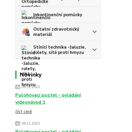
Inkontinenční pomůcky
Ostatní zdravotnický
materiál
Stínící technika -žaluzie,
rolety, sítě proti hmyzu
Novinky
09.12.2023
Polohovací postel - ovládání
videonávod 1
číst celé
09.12.2023
Polohovací postel - ovládání