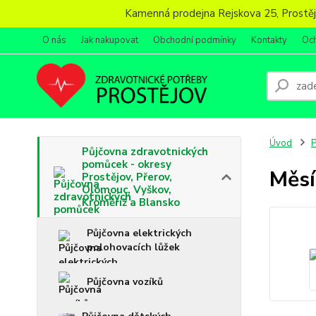
Kamenná prodejna Rejskova 25, Prostějov
O nás
Jak nakupovat
Obchodní podmínky
Kontakty
Oc
Úvod
P
Půjčovna zdravotnických
pomůcek - okresy
Měsí
Prostějov, Přerov,
Olomouc, Vyškov,
Kroměříž a Blansko
Půjčovna elektrických
polohovacích lůžek
Půjčovna vozíků