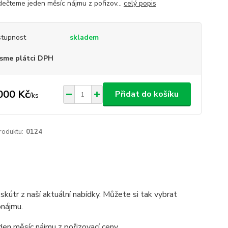
ečteme jeden měsíc nájmu z pořizov...
celý popis
tupnost
skladem
sme plátci DPH
000 Kč
Přidat do košíku
/
ks
roduktu:
0124
skútr z naší aktuální nabídky. Můžete si tak vybrat
onájmu.
n měsíc nájmu z pořizovací ceny.