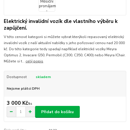
Elektrický invalidní vozík dle vlastního výběru k
zapůjčení.
V této cenové kategorii si můžete vybrat kterýkoli repasovaný elektrický
invalidní vozík z naší aktuální nabídky s jeho pořizovací cenou nad 20 000
kč. Do této kategorie tedy spadají například elektrické vozíky Meyra
Optimus 2, Invacare G50, Permobil (C300, C350, C400) nebo Meyra IChair.
Můžete si t...
celý popis
Dostupnost
skladem
Nejsme plátci DPH
3 000 Kč
/
ks
Přidat do košíku