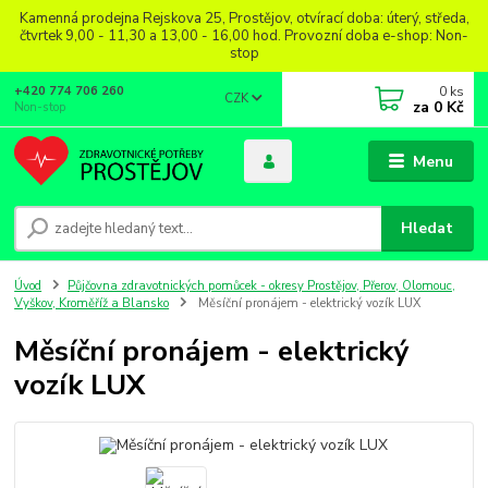
Kamenná prodejna Rejskova 25, Prostějov, otvírací doba: úterý, středa,
čtvrtek 9,00 - 11,30 a 13,00 - 16,00 hod. Provozní doba e-shop: Non-
stop
0
ks
+420 774 706 260
CZK
za
0 Kč
Non-stop
Menu
Hledat
Úvod
Půjčovna zdravotnických pomůcek - okresy Prostějov, Přerov, Olomouc,
Vyškov, Kroměříž a Blansko
Měsíční pronájem - elektrický vozík LUX
Měsíční pronájem - elektrický
vozík LUX