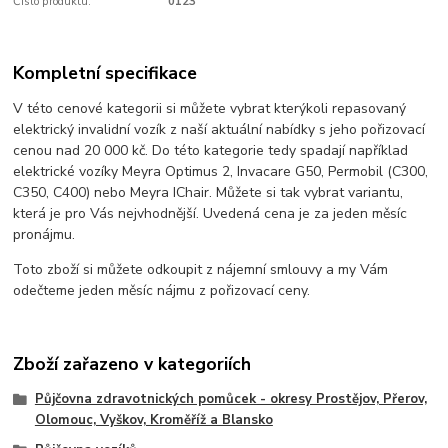
Číslo produktu:
0123
Kompletní specifikace
V této cenové kategorii si můžete vybrat kterýkoli repasovaný
elektrický invalidní vozík z naší aktuální nabídky s jeho pořizovací
cenou nad 20 000 kč. Do této kategorie tedy spadají například
elektrické vozíky Meyra Optimus 2, Invacare G50, Permobil (C300,
C350, C400) nebo Meyra IChair. Můžete si tak vybrat variantu,
která je pro Vás nejvhodnější. Uvedená cena je za jeden měsíc
pronájmu.
Toto zboží si můžete odkoupit z nájemní smlouvy a my Vám
odečteme jeden měsíc nájmu z pořizovací ceny.
Zboží zařazeno v kategoriích
Půjčovna zdravotnických pomůcek - okresy Prostějov, Přerov,
Olomouc, Vyškov, Kroměříž a Blansko