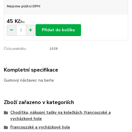
Nejsme plátci DPH
45 Kč
/
ks
Přidat do košíku
Číslo produktu:
1029
Kompletní specifikace
Gumový nástavec na berle
Zboží zařazeno v kategoriích
Chodítka, nákupní tašky na kolečkách, francouzské a
vycházkové hole
Francouzské a vycházkové hole