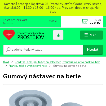
Kamenná prodejna Rejskova 25, Prostějov, otvírací doba: úterý, středa,
čtvrtek 9,00 - 11,30 a 13,00 - 16,00 hod. Provozní doba e-shop: Non-
stop
0
ks
+420 774 706 260
CZK
za
0 Kč
Non-stop
Menu
Hledat
Úvod
Chodítka, nákupní tašky na kolečkách, francouzské a vycházkové hole
Francouzské a vycházkové hole
Gumový nástavec na berle
Gumový nástavec na berle