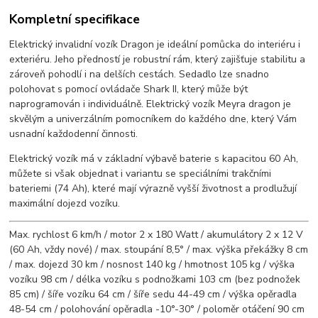
Kompletní specifikace
Elektrický invalidní vozík Dragon je ideální pomůcka do interiéru i
exteriéru. Jeho předností je robustní rám, který zajišťuje stabilitu a
zároveň pohodlí i na delších cestách. Sedadlo lze snadno
polohovat s pomocí ovládače Shark II, který může být
naprogramován i individuálně. Elektrický vozík Meyra dragon je
skvělým a univerzálním pomocníkem do každého dne, který Vám
usnadní každodenní činnosti.
Elektrický vozík má v základní výbavě baterie s kapacitou 60 Ah,
můžete si však objednat i variantu se speciálními trakčními
bateriemi (74 Ah), které mají výrazně vyšší životnost a prodlužují
maximální dojezd vozíku.
Max. rychlost 6 km/h /
motor 2 x 180 Watt / akumulátory 2 x 12 V
(60 Ah, vždy nové) / max. stoupání 8,5° / max. výška překážky 8 cm
/
max. dojezd 30 km
/ nosnost 140 kg / hmotnost 105 kg / výška
vozíku 98 cm / délka vozíku s podnožkami 103 cm (bez podnožek
85 cm) / šíře vozíku 64 cm /
šíře sedu 44-49 cm / výška opěradla
48-54 cm / polohování opěradla -10°-30° /
poloměr otáčení 90 cm