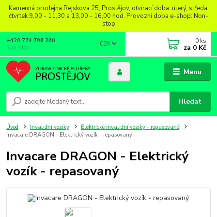
Kamenná prodejna Rejskova 25, Prostějov, otvírací doba: úterý, středa,
čtvrtek 9,00 - 11,30 a 13,00 - 16,00 hod. Provozní doba e-shop: Non-
stop
0
ks
+420 774 706 260
CZK
za
0 Kč
Non-stop
Menu
Hledat
Úvod
Invalidní vozíky
Elektrické invalidní vozíky - repasované
Invacare DRAGON - Elektrický vozík - repasovaný
Invacare DRAGON - Elektrický
vozík - repasovaný