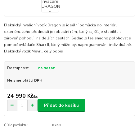
Elektrický invalidní vozík Dragon je ideální pomůcka do interiéru i
exteriéru. Jeho předností je robustní rám, který zajišťuje stabilitu a
zároveň pohodlí i na delších cestách. Sedadlo lze snadno polohovat s
pomocí ovládače Shark II, který může být naprogramován i individuálně.
Elektrický vozík Meyr...
celý popis
Dostupnost
na dotaz
Nejsme plátci DPH
24 990 Kč
/
ks
Přidat do košíku
Číslo produktu:
0269