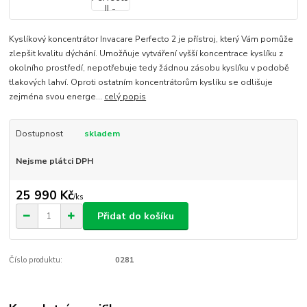
Kyslíkový koncentrátor Invacare Perfecto 2 je přístroj, který Vám pomůže
zlepšit kvalitu dýchání. Umožňuje vytváření vyšší koncentrace kyslíku z
okolního prostředí, nepotřebuje tedy žádnou zásobu kyslíku v podobě
tlakových lahví. Oproti ostatním koncentrátorům kyslíku se odlišuje
zejména svou energe...
celý popis
Dostupnost
skladem
Nejsme plátci DPH
25 990 Kč
/
ks
Přidat do košíku
Číslo produktu:
0281