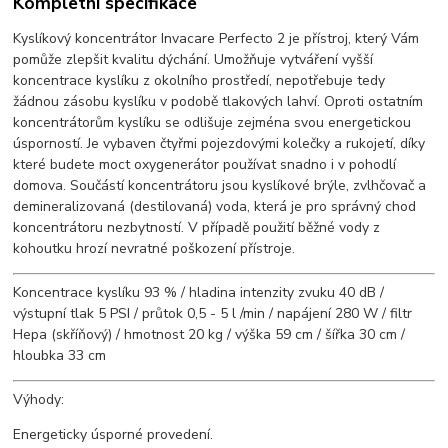
Kompletní specifikace
Kyslíkový koncentrátor Invacare Perfecto 2 je přístroj, který Vám
pomůže zlepšit kvalitu dýchání. Umožňuje vytváření vyšší
koncentrace kyslíku z okolního prostředí, nepotřebuje tedy
žádnou zásobu kyslíku v podobě tlakových lahví. Oproti ostatním
koncentrátorům kyslíku se odlišuje zejména svou energetickou
úsporností. Je vybaven čtyřmi pojezdovými kolečky a rukojetí, díky
které budete moct oxygenerátor používat snadno i v pohodlí
domova. Součástí koncentrátoru jsou kyslíkové brýle, zvlhčovač a
demineralizovaná (destilovaná) voda, která je pro správný chod
koncentrátoru nezbytností. V případě použití běžné vody z
kohoutku hrozí nevratné poškození přístroje.
Koncentrace kyslíku 93 % / hladina intenzity zvuku 40 dB /
výstupní tlak 5 PSI / průtok 0,5 - 5 l /min / napájení 280 W / filtr
Hepa (skříňový) / hmotnost 20 kg / výška 59 cm / šířka 30 cm /
hloubka 33 cm
Výhody:
Energeticky úsporné provedení.