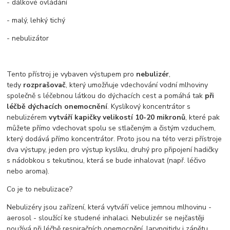
- dálkové ovládání
- malý, lehký tichý
- nebulizátor
Tento přístroj je vybaven výstupem pro
nebulizér
,
tedy
rozprašovač
, který umožňuje vdechování vodní mlhoviny
společně s léčebnou látkou do dýchacích cest a pomáhá tak
při
léčbě dýchacích onemocnění
. Kyslíkový koncentrátor s
nebulizérem
vytváří kapičky velikostí 10-20 mikronů
, které pak
můžete přímo vdechovat spolu se stlačeným a čistým vzduchem,
který dodává přímo koncentrátor. Proto jsou na této verzi přístroje
dva výstupy, jeden pro výstup kyslíku, druhý pro připojení hadičky
s nádobkou s tekutinou, která se bude inhalovat (např. léčivo
nebo aroma).
Co je to nebulizace?
Nebulizéry jsou zařízení, která vytváří velice jemnou mlhovinu -
aerosol - sloužící ke studené inhalaci. Nebulizér se nejčastěji
používá při léčbě respiračních onemocnění, laryngitidy i zánětu