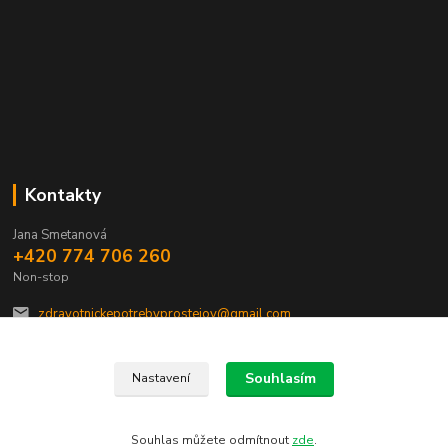
Kontakty
Jana Smetanová
+420 774 706 260
Non-stop
zdravotnickepotrebyprostejov@gmail.com
Souhlasím
Nastavení
Souhlas můžete odmítnout
zde
.