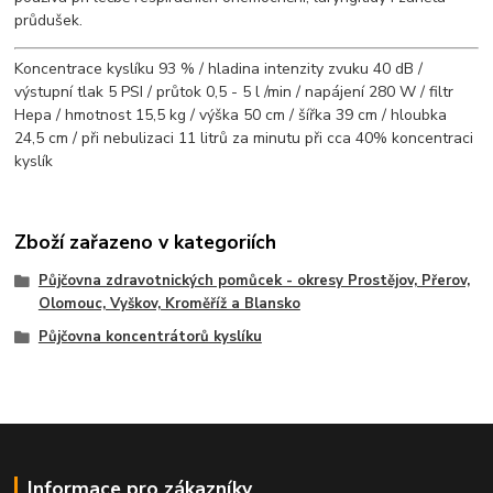
průdušek.
Koncentrace kyslíku 93 % / hladina intenzity zvuku 40 dB /
výstupní tlak 5 PSI / průtok 0,5 - 5 l /min / napájení 280 W / filtr
Hepa / hmotnost 15,5 kg / výška 50 cm / šířka 39 cm / hloubka
24,5 cm / při nebulizaci 11 litrů za minutu při cca 40% koncentraci
kyslík
Zboží zařazeno v kategoriích
Půjčovna zdravotnických pomůcek - okresy Prostějov, Přerov,
Olomouc, Vyškov, Kroměříž a Blansko
Půjčovna koncentrátorů kyslíku
Informace pro zákazníky