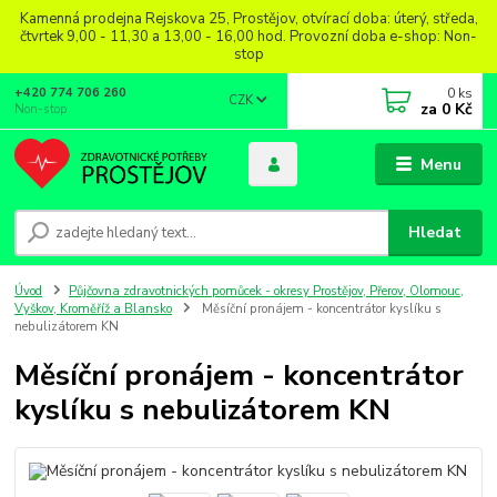
Kamenná prodejna Rejskova 25, Prostějov, otvírací doba: úterý, středa,
čtvrtek 9,00 - 11,30 a 13,00 - 16,00 hod. Provozní doba e-shop: Non-
stop
0
ks
+420 774 706 260
CZK
za
0 Kč
Non-stop
Menu
Hledat
Úvod
Půjčovna zdravotnických pomůcek - okresy Prostějov, Přerov, Olomouc,
Vyškov, Kroměříž a Blansko
Měsíční pronájem - koncentrátor kyslíku s
nebulizátorem KN
Měsíční pronájem - koncentrátor
kyslíku s nebulizátorem KN