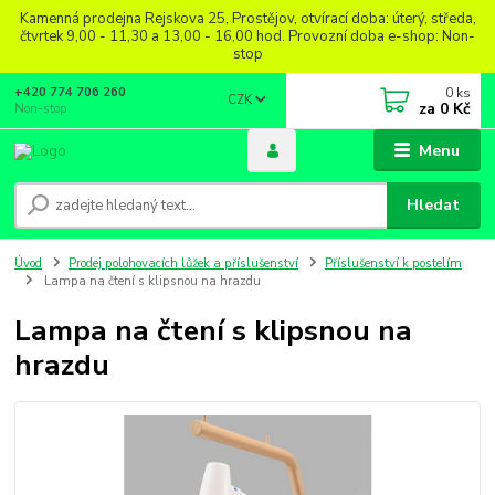
Kamenná prodejna Rejskova 25, Prostějov, otvírací doba: úterý, středa,
čtvrtek 9,00 - 11,30 a 13,00 - 16,00 hod. Provozní doba e-shop: Non-
stop
0
ks
+420 774 706 260
CZK
za
0 Kč
Non-stop
Menu
Hledat
Úvod
Prodej polohovacích lůžek a příslušenství
Příslušenství k postelím
Lampa na čtení s klipsnou na hrazdu
Lampa na čtení s klipsnou na
hrazdu