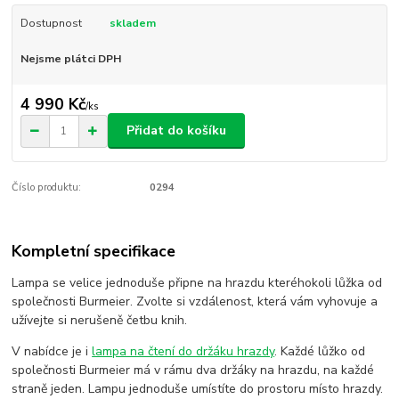
Dostupnost
skladem
Nejsme plátci DPH
4 990 Kč
/
ks
Přidat do košíku
Číslo produktu:
0294
Kompletní specifikace
Lampa se velice jednoduše připne na hrazdu kteréhokoli lůžka od
společnosti Burmeier. Zvolte si vzdálenost, která vám vyhovuje a
užívejte si nerušeně četbu knih.
V nabídce je i
lampa na čtení do držáku hrazdy
. Každé lůžko od
společnosti Burmeier má v rámu dva držáky na hrazdu, na každé
straně jeden. Lampu jednoduše umístíte do prostoru místo hrazdy.