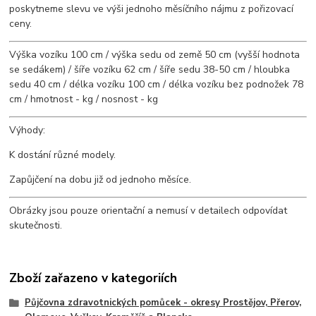
poskytneme slevu ve výši jednoho měsíčního nájmu z pořizovací
ceny.
Výška vozíku 100 cm / výška sedu od země 50 cm (vyšší hodnota
se sedákem) / šíře vozíku 62 cm / šíře sedu 38-50 cm / hloubka
sedu 40 cm / délka vozíku 100 cm / délka vozíku bez podnožek 78
cm / hmotnost - kg / nosnost - kg
Výhody:
K dostání různé modely.
Zapůjčení na dobu již od jednoho měsíce.
Obrázky jsou pouze orientační a nemusí v detailech odpovídat
skutečnosti.
Zboží zařazeno v kategoriích
Půjčovna zdravotnických pomůcek - okresy Prostějov, Přerov,