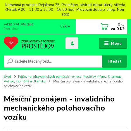
Kamenná prodejna Rejskova 25, Prostějov, otvírací doba: úterý, středa,
čtvrtek 9,00 - 11,30 a 13,00 - 16,00 hod. Provozní doba e-shop: Non-
stop
0
ks
+420 774 706 260
CZK
za
0 Kč
Non-stop
Menu
Hledat
Úvod
Půjčovna zdravotnických pomůcek - okresy Prostějov, Přerov, Olomouc,
Vyškov, Kroměříž a Blansko
Měsíční pronájem - invalidního mechanického
polohovacího vozíku
Měsíční pronájem - invalidního
mechanického polohovacího
vozíku