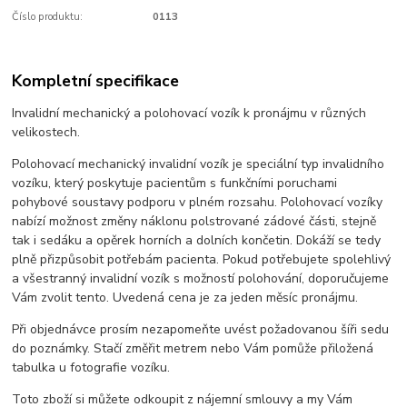
Číslo produktu:
0113
Kompletní specifikace
Invalidní mechanický a polohovací vozík k pronájmu v různých
velikostech.
Polohovací mechanický invalidní vozík je speciální typ invalidního
vozíku, který poskytuje pacientům s funkčními poruchami
pohybové soustavy podporu v plném rozsahu. Polohovací vozíky
nabízí možnost změny náklonu polstrované zádové části, stejně
tak i sedáku a opěrek horních a dolních končetin. Dokáží se tedy
plně přizpůsobit potřebám pacienta. Pokud potřebujete spolehlivý
a všestranný invalidní vozík s možností polohování, doporučujeme
Vám zvolit tento. Uvedená cena je za jeden měsíc pronájmu.
Při objednávce prosím nezapomeňte uvést požadovanou šíři sedu
do poznámky. Stačí změřit metrem nebo Vám pomůže přiložená
tabulka u fotografie vozíku.
Toto zboží si můžete odkoupit z nájemní smlouvy a my Vám