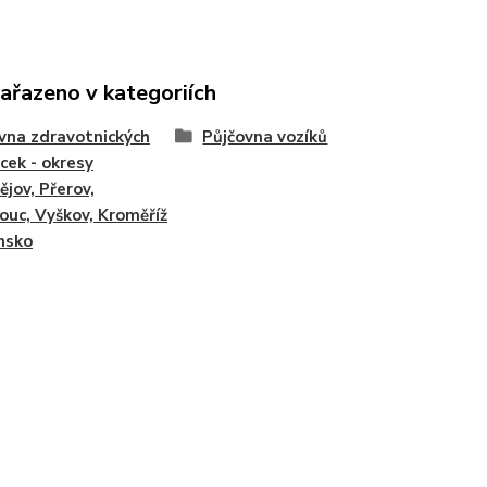
zařazeno v kategoriích
vna zdravotnických
Půjčovna vozíků
ek - okresy
ějov, Přerov,
uc, Vyškov, Kroměříž
nsko