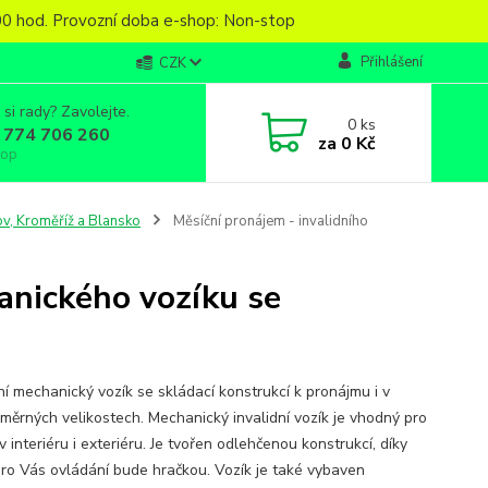
6,00 hod. Provozní doba e-shop: Non-stop
Přihlášení
CZK
 si rady? Zavolejte.
0
ks
 774 706 260
za
0 Kč
top
v, Kroměříž a Blansko
Měsíční pronájem - invalidního
anického vozíku se
ní mechanický vozík se skládací konstrukcí k pronájmu i v
měrných velikostech. Mechanický invalidní vozík je vhodný pro
 interiéru i exteriéru. Je tvořen odlehčenou konstrukcí, díky
pro Vás ovládání bude hračkou. Vozík je také vybaven