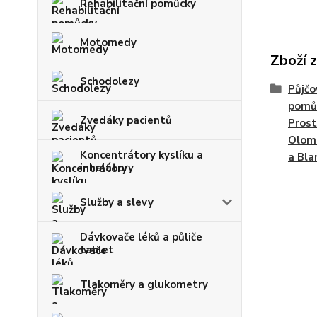
Rehabilitační pomůcky
Motomedy
Zboží 
Schodolezy
Půjčo
pomůc
Zvedáky pacientů
Prost
Olomo
Koncentrátory kyslíku a
a Bla
inhalátory
Služby a slevy
Dávkovače léků a půliče
tablet
Tlakoměry a glukometry