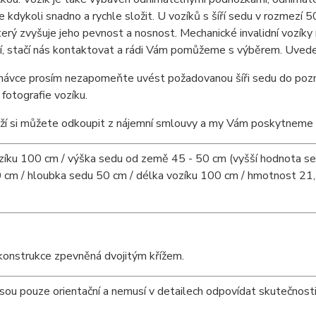
e kdykoli snadno a rychle složit. U vozíků s šíří sedu v rozmezí 5
terý zvyšuje jeho pevnost a nosnost. Mechanické invalidní vozíky
, stačí nás kontaktovat a rádi Vám pomůžeme s výběrem. Uveden
dnávce prosím nezapomeňte uvést požadovanou šíři sedu do po
 fotografie vozíku.
í si můžete odkoupit z nájemní smlouvy a my Vám poskytneme sl
íku 100 cm / výška sedu od země 45 - 50 cm (vyšší hodnota se s
 cm / hloubka sedu 50 cm / délka vozíku 100 cm / hmotnost 21,3
konstrukce zpevněná dvojitým křížem.
sou pouze orientační a nemusí v detailech odpovídat skutečnosti