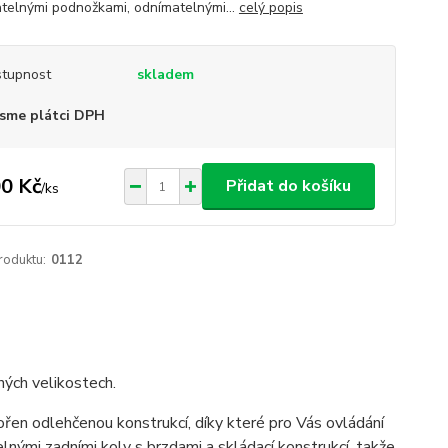
telnými podnožkami, odnímatelnými...
celý popis
tupnost
skladem
sme plátci DPH
0 Kč
Přidat do košíku
/
ks
roduktu:
0112
ných velikostech.
tvořen odlehčenou konstrukcí, díky které pro Vás ovládání
nými zadními koly s brzdami a skládací konstrukcí, takže