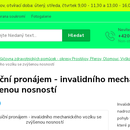
, otvírací doba: úterý, středa, čtvrtek 9,00 - 11,30 a 13,00 - 1
hrana soukromí
Fotogalerie
Nevíte
Hledat
+420
Non-s
ůjčovna zdravotnických pomůcek - okresy Prostějov, Přerov, Olomouc, Vyško
ho vozíku se zvýšenou nosností
ční pronájem - invalidního mech
enou nosností
Invalid
nadroz
pohyb v
které 