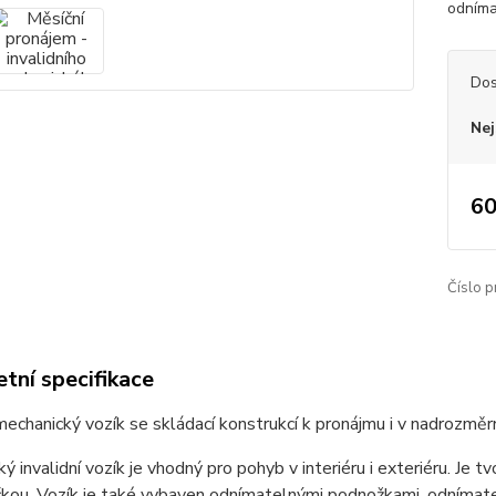
odníma
Dos
Nej
60
Číslo p
tní specifikace
 mechanický vozík se skládací konstrukcí k pronájmu i v nadrozměr
ý invalidní vozík je vhodný pro pohyb v interiéru i exteriéru. Je 
kou. Vozík je také vybaven odnímatelnými podnožkami, odnímatel