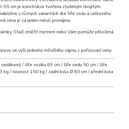
0
–
55 cm je konstrukce tvořena ztuženým dvojitým
 nabízíme v různých variantách dle šíře sedu a celkového
á cena je za jeden měsíc pronájmu.
známky. Stačí změřit metrem nebo Vám pomůže přiložená
evu ve výši jednoho měsíčního nájmu z pořizovací ceny.
edákem) / šíře vozíku 69 cm / šíře sedu 50 cm / šíře
 kg / nosnost 150 kg / zadní kola Ø 60 cm / přední kola
.