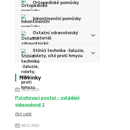
Ortopedické pomůcky
Inkontinenční pomůcky
Ostatní zdravotnický
materiál
Stínící technika -žaluzie,
rolety, sítě proti hmyzu
Novinky
09.12.2023
Polohovací postel - ovládání
videonávod 1
číst celé
09.12.2023