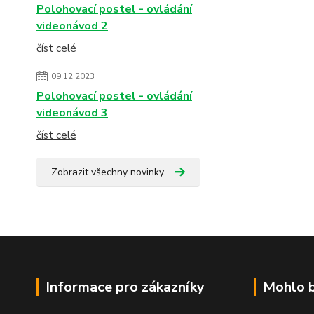
Polohovací postel - ovládání
videonávod 2
číst celé
09.12.2023
Polohovací postel - ovládání
videonávod 3
číst celé
Zobrazit všechny novinky
Informace pro zákazníky
Mohlo b