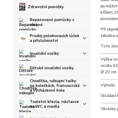
jej můžet
Zdravotní ponožky
křížem, k
provedení
Repasované pomůcky v
akci
Při obje
tabulka u
Prodej polohovacích lůžek
a příslušenství
Toto zbož
Invalidní vozíky
Výška voz
vozíku 60
Dětské invalidní vozíky
Ø 20 cm
Chodítka, nákupní tašky
Výhody:
na kolečkách, francouzské
a vycházkové hole
Skládací 
Toaletní křesla, nástavce
na WC a madla
Obrázky j