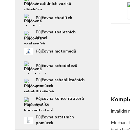
invalidních vozíků
Půjčovna chodítek
Půjčovna toaletních
křesel
Půjčovna motomedů
Půjčovna schodolezů
Půjčovna rehabilitačních
pomůcek
Komple
Půjčovna koncentrátorů
kyslíku
Invalidní
Půjčovna ostatních
Mechanick
pomůcek
bude hrač