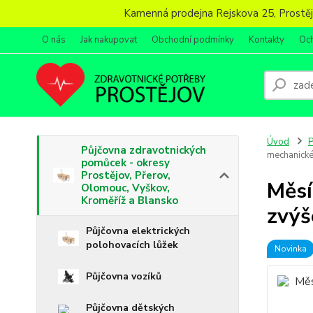
Kamenná prodejna Rejskova 25, Prostějov
O nás
Jak nakupovat
Obchodní podmínky
Kontakty
Oc
Úvod
P
Půjčovna zdravotnických
mechanické
pomůcek - okresy
Prostějov, Přerov,
Měsí
Olomouc, Vyškov,
Kroměříž a Blansko
zvýš
Půjčovna elektrických
polohovacích lůžek
Novinka
Půjčovna vozíků
Půjčovna dětských