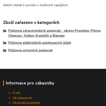
Jídelní stolek k posteli s možností zapůjčení.
Zboží zařazeno v kategoriích
Půjčovna zdravotnických pomůcek - okresy Prostějov, Přerov,
Olomouc, Vyškov, Kroměříž a Blansko
Půjčovna elektrických polohovacích lůžek
Půjčovna ostatních pomůcek
Informace pro zákazníky
O nás
Jak nakupovat
Obchodní podmínky