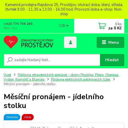
Kamenná prodejna Rejskova 25, Prostějov, otvírací doba: úterý, středa,
čtvrtek 9,00 - 11,30 a 13,00 - 16,00 hod. Provozní doba e-shop: Non-
stop
0
ks
+420 774 706 260
CZK
za
0 Kč
Non-stop
Menu
Hledat
Úvod
Půjčovna zdravotnických pomůcek - okresy Prostějov, Přerov, Olomouc,
Vyškov, Kroměříž a Blansko
Půjčovna elektrických polohovacích lůžek
Měsíční pronájem - jídelního stolku
Měsíční pronájem - jídelního
stolku
Novinka
Akce