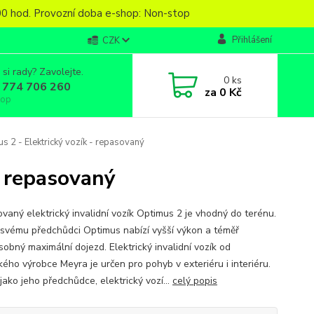
6,00 hod. Provozní doba e-shop: Non-stop
Přihlášení
CZK
 si rady? Zavolejte.
0
ks
 774 706 260
za
0 Kč
top
 2 - Elektrický vozík - repasovaný
- repasovaný
vaný elektrický invalidní vozík Optimus 2 je vhodný do terénu.
 svému předchůdci Optimus nabízí vyšší výkon a téměř
sobný maximální dojezd. Elektrický invalidní vozík od
ého výrobce Meyra je určen pro pohyb v exteriéru i interiéru.
jako jeho předchůdce, elektrický vozí...
celý popis