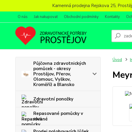
Kamenná prodejna Rejskova 25, Prostějov
O nás
Jak nakupovat
Obchodní podmínky
Kontakty
Oc
Úvod
I
Půjčovna zdravotnických
pomůcek - okresy
Meyr
Prostějov, Přerov,
Olomouc, Vyškov,
Kroměříž a Blansko
Zdravotní ponožky
Repasované pomůcky v
akci
Prodej polohovacích lůžek