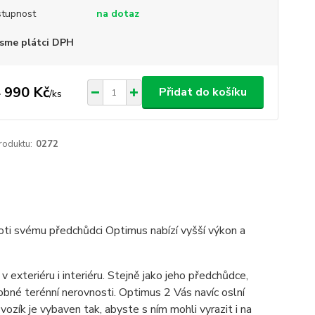
tupnost
na dotaz
sme plátci DPH
 990 Kč
Přidat do košíku
/
ks
roduktu:
0272
oti svému předchůdci Optimus nabízí vyšší výkon a
 exteriéru i interiéru. Stejně jako jeho předchůdce,
robné terénní nerovnosti. Optimus 2 Vás navíc oslní
zík je vybaven tak, abyste s ním mohli vyrazit i na