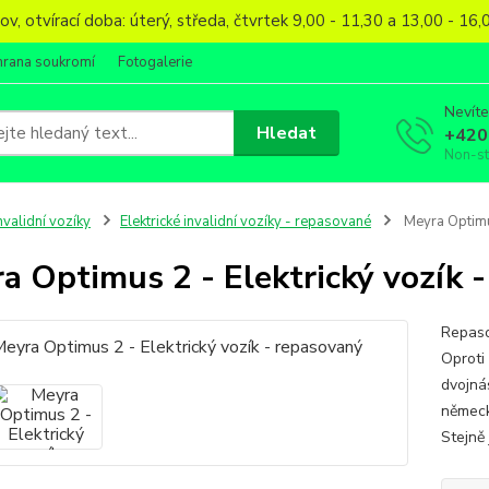
, otvírací doba: úterý, středa, čtvrtek 9,00 - 11,30 a 13,00 - 1
hrana soukromí
Fotogalerie
Nevíte
Hledat
+420
Non-s
nvalidní vozíky
Elektrické invalidní vozíky - repasované
Meyra Optimus
a Optimus 2 - Elektrický vozík 
Repaso
Oproti
dvojná
německ
Stejně 