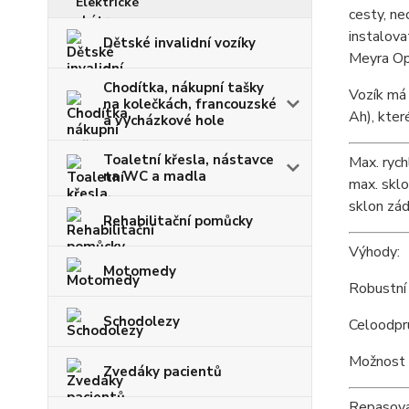
cesty, ne
instalova
Dětské invalidní vozíky
Meyra Op
Chodítka, nákupní tašky
Vozík má 
na kolečkách, francouzské
Ah), kter
a vycházkové hole
Toaletní křesla, nástavce
Max. rych
na WC a madla
max. sklo
sklon zád
Rehabilitační pomůcky
Výhody:
Motomedy
Robustní 
Schodolezy
Celoodpr
Možnost o
Zvedáky pacientů
Repasova