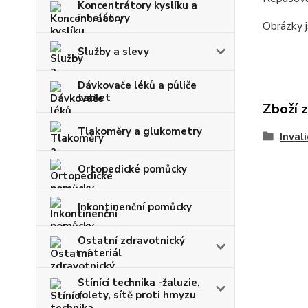
Koncentrátory kyslíku a
inhalátory
Obrázky j
Služby a slevy
Dávkovače léků a půliče
tablet
Zboží 
Tlakoměry a glukometry
Inval
Ortopedické pomůcky
Inkontinenční pomůcky
Ostatní zdravotnický
materiál
Stínící technika -žaluzie,
rolety, sítě proti hmyzu