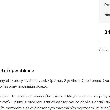
Dos
Nej
34
Číslo p
tní specifikace
ý elektrický invalidní vozík Optimus 2 je vhodný do terénu. Opr
ojnásobný maximální dojezd.
ý invalidní vozík od německého výrobce Meyra je určen pro pohyb v
ý vozík Optimus, díky robustní konstrukci velice dobře zvládá i d
ím motorem a až dvojnásobným maximálním dojezdem. Invalidní vo