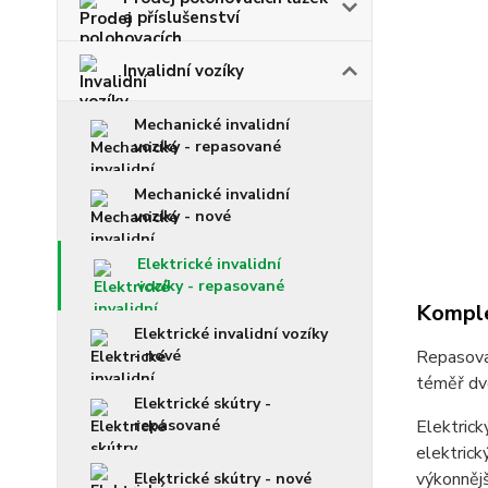
a příslušenství
Invalidní vozíky
Mechanické invalidní
vozíky - repasované
Mechanické invalidní
vozíky - nové
Elektrické invalidní
vozíky - repasované
Komple
Elektrické invalidní vozíky
- nové
Repasovan
téměř dv
Elektrické skútry -
repasované
Elektrick
elektrick
výkonnějš
Elektrické skútry - nové