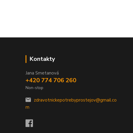
Kontakty
Jana Smetanová
+420 774 706 260
Non-stop
zdravotnickepotrebyprostejov@gmail.co
m