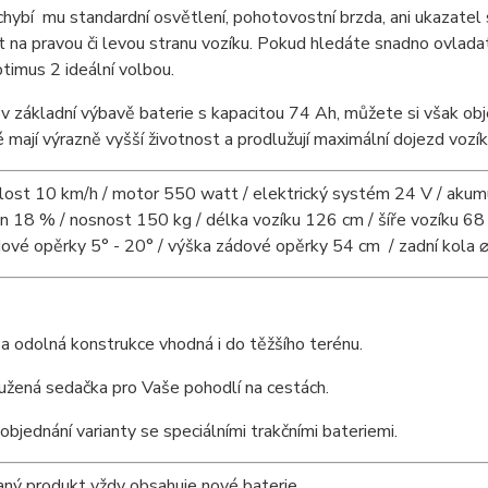
chybí mu standardní osvětlení, pohotovostní brzda, ani ukazatel
t na pravou či levou stranu vozíku. Pokud hledáte snadno ovladat
timus 2 ideální volbou.
v základní výbavě baterie s kapacitou 74 Ah, můžete si však obje
é mají výrazně vyšší životnost a prodlužují maximální dojezd vozík
lost 10 km/h / motor 550 watt / elektrický systém 24 V / akum
n 18 % / nosnost 150 kg / délka vozíku 126 cm / šíře vozíku 68
ové opěrky 5° - 20° / výška zádové opěrky 54 cm / zadní kola ⌀
a odolná konstrukce vhodná i do těžšího terénu.
užená sedačka pro Vaše pohodlí na cestách.
bjednání varianty se speciálními trakčními bateriemi.
ný produkt vždy obsahuje nové baterie.