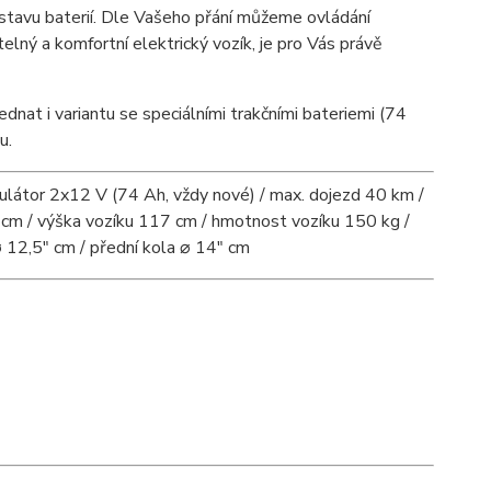
 stavu baterií. Dle Vašeho přání můžeme ovládání
elný a komfortní elektrický vozík, je pro Vás právě
dnat i variantu se speciálními trakčními bateriemi (74
u.
ulátor 2x12 V (74 Ah, vždy nové) / max. dojezd 40 km /
 cm / výška vozíku 117 cm / hmotnost vozíku 150 kg /
 12,5" cm / přední kola ⌀ 14" cm