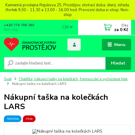
Kamenná prodejna Rejskova 25, Prostějov, otvírací doba: úterý, středa,
čtvrtek 9,00 - 11,30 a 13,00 - 16,00 hod. Provozní doba e-shop: Non-
stop
0
ks
+420 774 706 260
CZK
za
0 Kč
Non-stop
Menu
Hledat
Úvod
Chodítka, nákupní tašky na kolečkách, francouzské a vycházkové hole
Nákupní taška na kolečkách LARS
Nákupní taška na kolečkách
LARS
Novinka
Akce