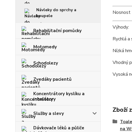
Návleky do sprchy a
Nosnost 2
koupele
Výhody:
Rehabilitační pomůcky
Rychlá a 
Motomedy
Nízká hm
Vhodný pr
Schodolezy
Vysoká n
Zvedáky pacientů
Koncentrátory kyslíku a
inhalátory
Zboží 
Služby a slevy
Toale
Dávkovače léků a půliče
na W