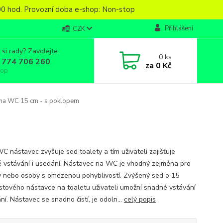
6,00 hod. Provozní doba e-shop: Non-stop
Přihlášení
CZK
 si rady? Zavolejte.
0
ks
 774 706 260
za
0 Kč
top
na WC 15 cm - s poklopem
C nástavec zvyšuje sed toalety a tím uživateli zajišťuje
 vstávání i usedání. Nástavec na WC je vhodný zejména pro
y nebo osoby s omezenou pohyblivostí. Zvýšený sed o 15
stového nástavce na toaletu uživateli umožní snadné vstávání
ní. Nástavec se snadno čistí, je odoln...
celý popis