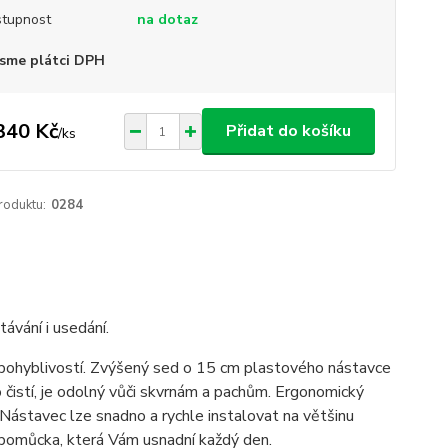
tupnost
na dotaz
sme plátci DPH
340 Kč
Přidat do košíku
/
ks
roduktu:
0284
ávání i usedání.
ohyblivostí. Zvýšený sed o 15 cm plastového nástavce
 čistí, je odolný vůči skvrnám a pachům. Ergonomický
. Nástavec lze snadno a rychle instalovat na většinu
 pomůcka, která Vám usnadní každý den.