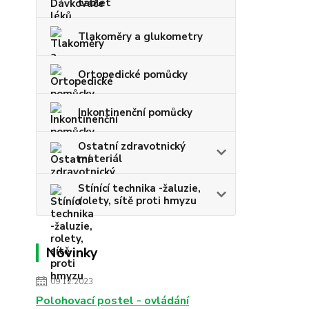
tablet
Tlakoměry a glukometry
Ortopedické pomůcky
Inkontinenční pomůcky
Ostatní zdravotnický
materiál
Stínící technika -žaluzie,
rolety, sítě proti hmyzu
Novinky
09.12.2023
Polohovací postel - ovládání