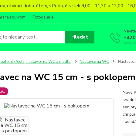
, otvírací doba: úterý, středa, čtvrtek 9,00 - 11,30 a 13,00 - 1
hrana soukromí
Fotogalerie
Nevíte
Hledat
+420
Non-s
oaletní křesla, nástavce na WC a madla
Nástavce na WC
Nástavec 
avec na WC 15 cm - s poklopem
ukt
Nový W
snadné
senior
cm pla
i usedá