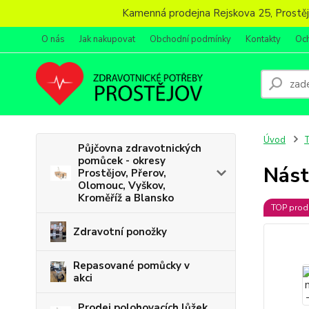
Kamenná prodejna Rejskova 25, Prostějov
O nás
Jak nakupovat
Obchodní podmínky
Kontakty
Oc
Úvod
T
Půjčovna zdravotnických
pomůcek - okresy
Nást
Prostějov, Přerov,
Olomouc, Vyškov,
Kroměříž a Blansko
TOP prod
Zdravotní ponožky
Repasované pomůcky v
akci
Prodej polohovacích lůžek