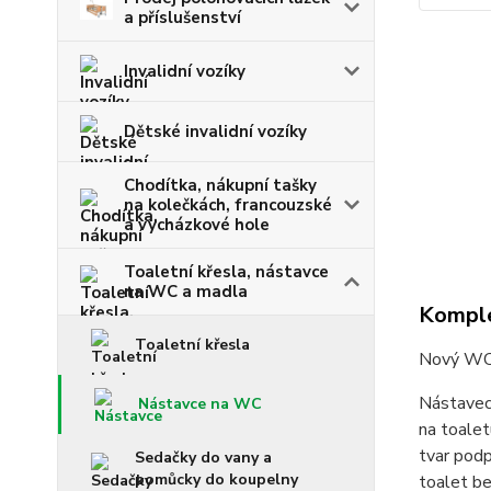
a příslušenství
Invalidní vozíky
Dětské invalidní vozíky
Chodítka, nákupní tašky
na kolečkách, francouzské
a vycházkové hole
Toaletní křesla, nástavce
na WC a madla
Komple
Toaletní křesla
Nový WC n
Nástavec
Nástavce na WC
na toalet
tvar podp
Sedačky do vany a
pomůcky do koupelny
toalet be