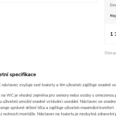
Dos
Nej
1 
Číslo p
tní specifikace
ástavec zvyšuje sed toalety a tím uživateli zajišťuje snadné vst
 na WC je vhodný zejména pro seniory nebo osoby s omezenou p
u uživateli umožní snadné vstávání i usedání. Nástavec se snadno
oruje správné držení těla a zajišťuje uživateli maximální komfort
z nutnosti montáže. Nástavec na toaletu je nezbytná zdravotní