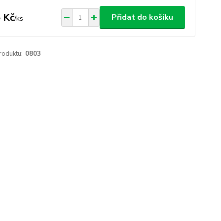
 Kč
Přidat do košíku
/
ks
roduktu:
0803