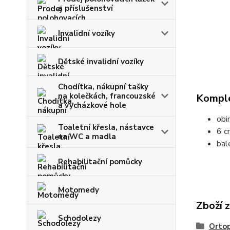
a příslušenství
Invalidní vozíky
Dětské invalidní vozíky
Chodítka, nákupní tašky
na kolečkách, francouzské
Komple
a vycházkové hole
obi
Toaletní křesla, nástavce
6 c
na WC a madla
bal
Rehabilitační pomůcky
Motomedy
Zboží 
Schodolezy
Orto