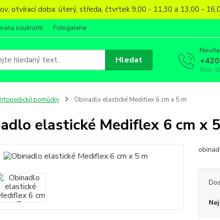
, otvírací doba: úterý, středa, čtvrtek 9,00 - 11,30 a 13,00 - 1
hrana soukromí
Fotogalerie
Nevíte
Hledat
+420
Non-s
rtopedické pomůcky
Obinadlo elastické Mediflex 6 cm x 5 m
adlo elastické Mediflex 6 cm x 
obinad
Dos
Nej