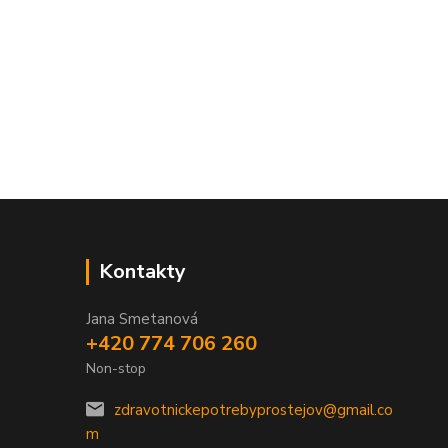
Kontakty
Jana Smetanová
+420 774 706 260
Non-stop
zdravotnickepotrebyprostejov@gmail.co
m