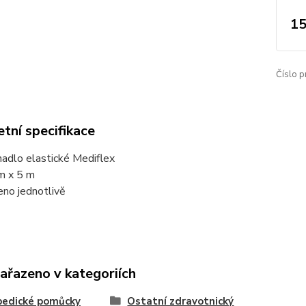
15
Číslo p
tní specifikace
nadlo elastické Mediflex
m x 5 m
eno jednotlivě
zařazeno v kategoriích
pedické pomůcky
Ostatní zdravotnický