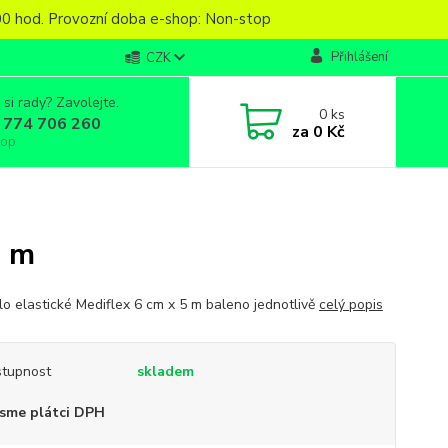
6,00 hod. Provozní doba e-shop: Non-stop
Přihlášení
CZK
 si rady? Zavolejte.
0
ks
 774 706 260
za
0 Kč
top
5 m
lo elastické Mediflex 6 cm x 5 m baleno jednotlivě
celý popis
tupnost
skladem
sme plátci DPH