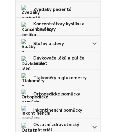
Zvedáky pacientů
Koncentrátory kyslíku a
inhalátory
Služby a slevy
Dávkovače léků a půliče
tablet
Tlakoměry a glukometry
Ortopedické pomůcky
Inkontinenční pomůcky
Ostatní zdravotnický
materiál