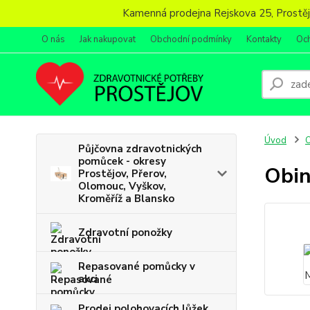
Kamenná prodejna Rejskova 25, Prostějov
O nás
Jak nakupovat
Obchodní podmínky
Kontakty
Oc
Úvod
O
Půjčovna zdravotnických
pomůcek - okresy
Obin
Prostějov, Přerov,
Olomouc, Vyškov,
Kroměříž a Blansko
Zdravotní ponožky
Repasované pomůcky v
akci
Prodej polohovacích lůžek