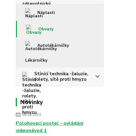
Náplasti
Obvazy
Autolékárničky
Lékárníčky
Stínící technika -žaluzie,
rolety, sítě proti hmyzu
Novinky
09.12.2023
Polohovací postel - ovládání
videonávod 1