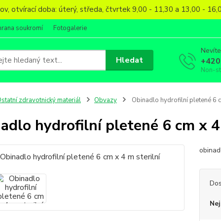
, otvírací doba: úterý, středa, čtvrtek 9,00 - 11,30 a 13,00 - 1
hrana soukromí
Fotogalerie
Nevíte
Hledat
+420
Non-s
statní zdravotnický materiál
Obvazy
Obinadlo hydrofilní pletené 6 c
adlo hydrofilní pletené 6 cm x 4
obinadl
Dos
Nej