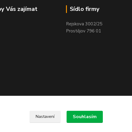
y Vás zajímat
Sídlo firmy
Rejskova 3002/25
Prostějov 796 01
Souhlasím
Nastavení