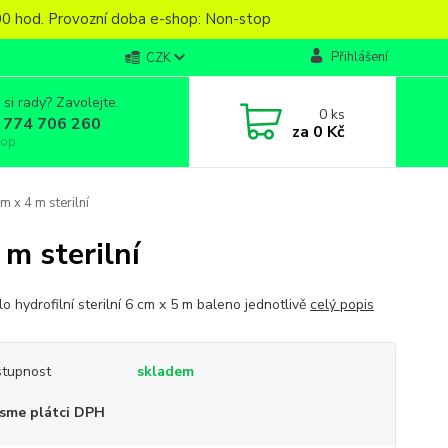
6,00 hod. Provozní doba e-shop: Non-stop
Přihlášení
CZK
 si rady? Zavolejte.
0
ks
 774 706 260
za
0 Kč
top
m x 4 m sterilní
 m sterilní
o hydrofilní sterilní 6 cm x 5 m baleno jednotlivě
celý popis
tupnost
skladem
sme plátci DPH