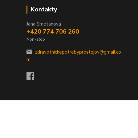
Kontakty
Jana Smetanová
+420 774 706 260
Non-stop
zdravotnickepotrebyprostejov@gmail.co
m