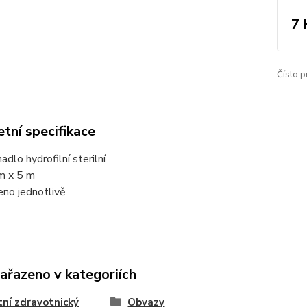
7 
Číslo p
tní specifikace
adlo hydrofilní sterilní
m x 5 m
eno jednotlivě
zařazeno v kategoriích
ní zdravotnický
Obvazy