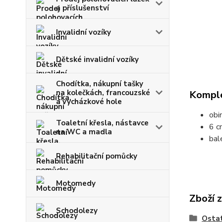
a příslušenství
Invalidní vozíky
Dětské invalidní vozíky
Chodítka, nákupní tašky
na kolečkách, francouzské
Komple
a vycházkové hole
obin
Toaletní křesla, nástavce
6 c
na WC a madla
bal
Rehabilitační pomůcky
Motomedy
Zboží 
Schodolezy
Ostat