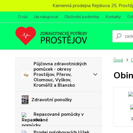
Kamenná prodejna Rejskova 25, Prostějov
O nás
Jak nakupovat
Obchodní podmínky
Kontakty
Oc
Úvod
O
Půjčovna zdravotnických
pomůcek - okresy
Obin
Prostějov, Přerov,
Olomouc, Vyškov,
Kroměříž a Blansko
Zdravotní ponožky
Repasované pomůcky v
akci
Prodej polohovacích lůžek