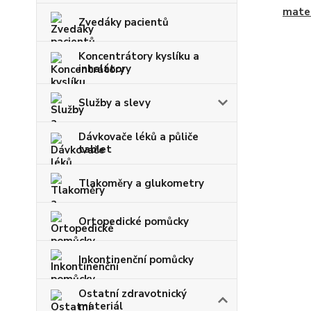
mater
Zvedáky pacientů
Koncentrátory kyslíku a
inhalátory
Služby a slevy
Dávkovače léků a půliče
tablet
Tlakoměry a glukometry
Ortopedické pomůcky
Inkontinenční pomůcky
Ostatní zdravotnický
materiál