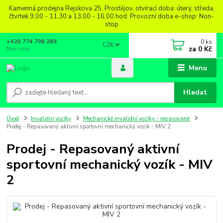
Kamenná prodejna Rejskova 25, Prostějov, otvírací doba: úterý, středa,
čtvrtek 9,00 - 11,30 a 13,00 - 16,00 hod. Provozní doba e-shop: Non-
stop
0
ks
+420 774 706 260
CZK
za
0 Kč
Non-stop
Menu
Hledat
Úvod
Invalidní vozíky
Mechanické invalidní vozíky - repasované
Prodej - Repasovaný aktivní sportovní mechanický vozík - MIV 2
Prodej - Repasovaný aktivní
sportovní mechanický vozík - MIV
2