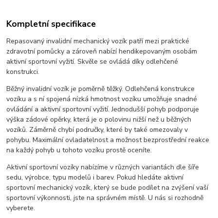
Kompletní specifikace
Repasovaný invalidní mechanický vozík patří mezi praktické
zdravotní pomůcky a zároveň nabízí hendikepovaným osobám
aktivní sportovní vyžití. Skvěle se ovládá díky odlehčené
konstrukci.
Běžný invalidní vozík je poměrně těžký. Odlehčená konstrukce
vozíku a s ní spojená nízká hmotnost vozíku umožňuje snadné
ovládání a aktivní sportovní vyžití. Jednodušší pohyb podporuje
výška zádové opěrky, která je o polovinu nižší než u běžných
vozíků. Záměrně chybí područky, které by také omezovaly v
pohybu. Maximální ovladatelnost a možnost bezprostřední reakce
na každý pohyb u tohoto vozíku prostě oceníte.
Aktivní sportovní vozíky nabízíme v různých variantách dle šíře
sedu, výrobce, typu modelů i barev. Pokud hledáte aktivní
sportovní mechanický vozík, který se bude podílet na zvýšení vaší
sportovní výkonnosti, jste na správném místě. U nás si rozhodně
vyberete.