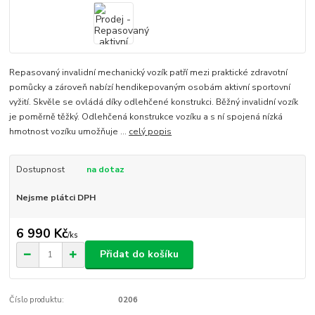
Repasovaný invalidní mechanický vozík patří mezi praktické zdravotní
pomůcky a zároveň nabízí hendikepovaným osobám aktivní sportovní
vyžití. Skvěle se ovládá díky odlehčené konstrukci. Běžný invalidní vozík
je poměrně těžký. Odlehčená konstrukce vozíku a s ní spojená nízká
hmotnost vozíku umožňuje ...
celý popis
Dostupnost
na dotaz
Nejsme plátci DPH
6 990 Kč
/
ks
Přidat do košíku
Číslo produktu:
0206