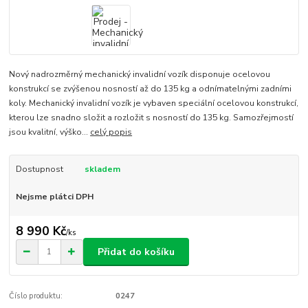
Nový nadrozměrný mechanický invalidní vozík disponuje ocelovou
konstrukcí se zvýšenou nosností až do 135 kg a odnímatelnými zadními
koly. Mechanický invalidní vozík je vybaven speciální ocelovou konstrukcí,
kterou lze snadno složit a rozložit s nosností do 135 kg. Samozřejmostí
jsou kvalitní, výško...
celý popis
Dostupnost
skladem
Nejsme plátci DPH
8 990 Kč
/
ks
Přidat do košíku
Číslo produktu:
0247