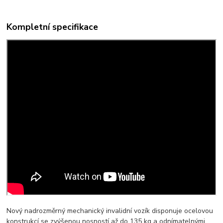
Kompletní specifikace
Nový nadrozměrný mechanický invalidní vozík disponuje ocelovou
konstrukcí se zvýšenou nosností až do 135 kg a odnímatelnými