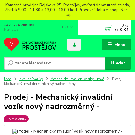
Kamenná prodejna Rejskova 25, Prostějov, otvírací doba: úterý, středa,
čtvrtek 9,00 - 11,30 a 13,00 - 16,00 hod. Provozní doba e-shop: Non-
stop
0
ks
+420 774 706 260
CZK
za
0 Kč
Non-stop
Menu
Hledat
Úvod
Invalidní vozíky
Mechanické invalidní vozíky - nové
Prodej -
Mechanický invalidní vozík nový nadrozměrný -
Prodej - Mechanický invalidní
vozík nový nadrozměrný -
TOP produkt