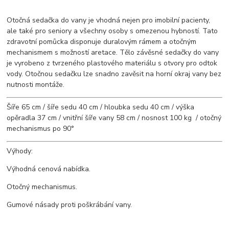
Otočná sedačka do vany je vhodná nejen pro imobilní pacienty,
ale také pro seniory a všechny osoby s omezenou hybností. Tato
zdravotní pomůcka disponuje duralovým rámem a otočným
mechanismem s možností aretace. Tělo závěsné sedačky do vany
je vyrobeno z tvrzeného plastového materiálu s otvory pro odtok
vody. Otočnou sedačku lze snadno zavěsit na horní okraj vany bez
nutnosti montáže.
Šíře 65 cm / šíře sedu 40 cm / hloubka sedu 40 cm / výška
opěradla 37 cm / vnitřní šíře vany 58 cm / nosnost 100 kg / otočný
mechanismus po 90°
Výhody:
Výhodná cenová nabídka.
Otočný mechanismus.
Gumové násady proti poškrábání vany.