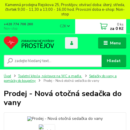
Kamenná prodejna Rejskova 25, Prostějov, otvírací doba: úterý, středa,
čtvrtek 9,00 - 11,30 a 13,00 - 16,00 hod. Provozní doba e-shop: Non-
stop
0
ks
+420 774 706 260
CZK
za
0 Kč
Non-stop
Menu
Hledat
Úvod
Toaletní křesla, nástavce na WC a madla
Sedačky do vany a
pomůcky do koupelny
Prodej - Nová otočná sedačka do vany
Prodej - Nová otočná sedačka do
vany