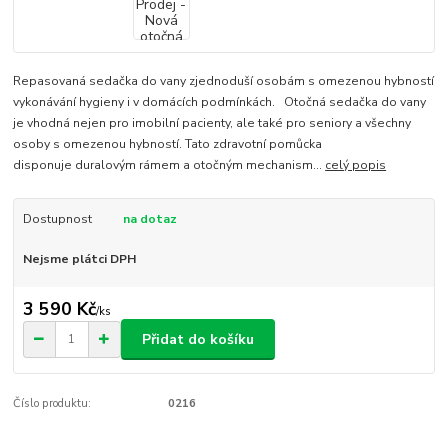
Repasovaná sedačka do vany zjednoduší osobám s omezenou hybností
vykonávání hygieny i v domácích podmínkách. Otočná sedačka do vany
je vhodná nejen pro imobilní pacienty, ale také pro seniory a všechny
osoby s omezenou hybností. Tato zdravotní pomůcka
disponuje duralovým rámem a otočným mechanism...
celý popis
Dostupnost
na dotaz
Nejsme plátci DPH
3 590 Kč
/
ks
Přidat do košíku
Číslo produktu:
0216