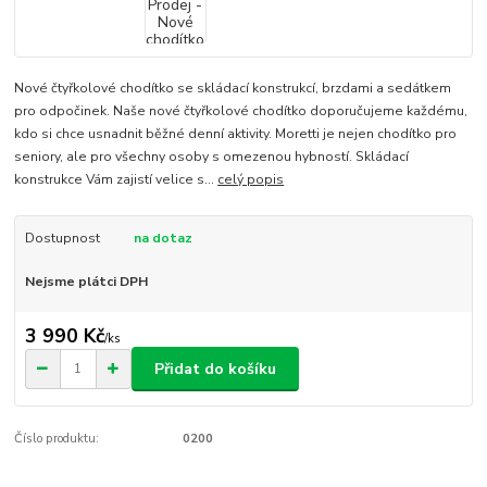
Nové čtyřkolové chodítko se skládací konstrukcí, brzdami a sedátkem
pro odpočinek. Naše nové čtyřkolové chodítko doporučujeme každému,
kdo si chce usnadnit běžné denní aktivity. Moretti je nejen chodítko pro
seniory, ale pro všechny osoby s omezenou hybností. Skládací
konstrukce Vám zajistí velice s...
celý popis
Dostupnost
na dotaz
Nejsme plátci DPH
3 990 Kč
/
ks
Přidat do košíku
Číslo produktu:
0200