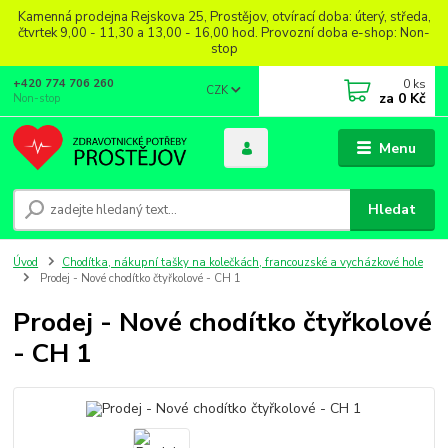
Kamenná prodejna Rejskova 25, Prostějov, otvírací doba: úterý, středa,
čtvrtek 9,00 - 11,30 a 13,00 - 16,00 hod. Provozní doba e-shop: Non-
stop
0
ks
+420 774 706 260
CZK
za
0 Kč
Non-stop
Menu
Hledat
Úvod
Chodítka, nákupní tašky na kolečkách, francouzské a vycházkové hole
Prodej - Nové chodítko čtyřkolové - CH 1
Prodej - Nové chodítko čtyřkolové
- CH 1