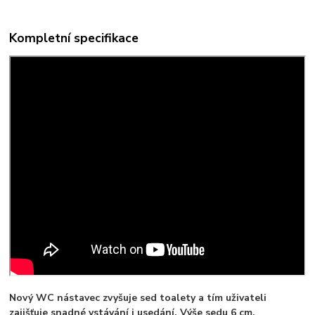
Kompletní specifikace
Nový WC nástavec zvyšuje sed toalety a tím uživateli
zajišťuje snadné vstávání i usedání. Výše sedu 6 cm.