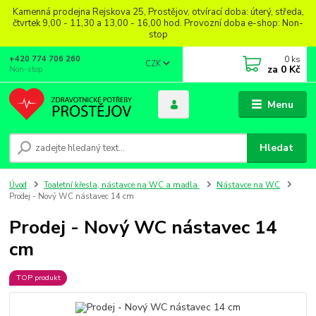
Kamenná prodejna Rejskova 25, Prostějov, otvírací doba: úterý, středa,
čtvrtek 9,00 - 11,30 a 13,00 - 16,00 hod. Provozní doba e-shop: Non-
stop
0
ks
+420 774 706 260
CZK
za
0 Kč
Non-stop
Menu
Hledat
Úvod
Toaletní křesla, nástavce na WC a madla
Nástavce na WC
Prodej - Nový WC nástavec 14 cm
Prodej - Nový WC nástavec 14
cm
TOP produkt