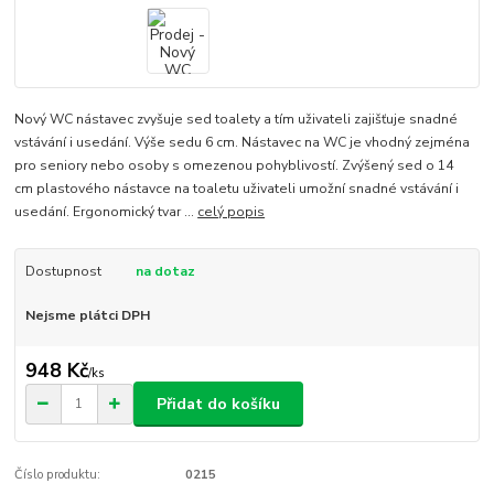
Nový WC nástavec zvyšuje sed toalety a tím uživateli zajišťuje snadné
vstávání i usedání. Výše sedu 6 cm. Nástavec na WC je vhodný zejména
pro seniory nebo osoby s omezenou pohyblivostí. Zvýšený sed o 14
cm plastového nástavce na toaletu uživateli umožní snadné vstávání i
usedání. Ergonomický tvar ...
celý popis
Dostupnost
na dotaz
Nejsme plátci DPH
948 Kč
/
ks
Přidat do košíku
Číslo produktu:
0215