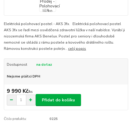
Elektrická polohovací postel - AKS 3fx. Elektrická polohovací postel
AKS 3fx se řadí mezi osvědčená zdravotní lůžka v naší nabídce. Vyrábí ji
nizozemská firma AKS Benelux. Postel pro seniory i dlouhodobě
nemocné se skládá z rámu postele a kovového drátěného roštu.
Rámovou konstrukci postele pokrýv...
celý popis
Dostupnost
na dotaz
Nejsme plátci DPH
9 990 Kč
/
ks
Přidat do košíku
Číslo produktu:
0225