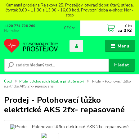
Kamenná prodejna Rejskova 25, Prostějov, otvírací doba: úterý, středa,
čtvrtek 9,00 - 11,30 a 13,00 - 16,00 hod. Provozní doba e-shop: Non-
stop
0
ks
+420 774 706 260
CZK
za
0 Kč
Non-stop
Menu
Hledat
Úvod
Prodej polohovacích lůžek a příslušenství
Prodej - Polohovací lůžko
elektrické AKS 2fx- repasované
Prodej - Polohovací lůžko
elektrické AKS 2fx- repasované