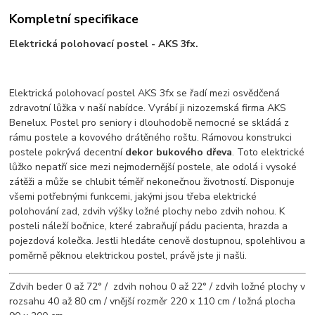
Kompletní specifikace
Elektrická polohovací postel - AKS 3fx.
Elektrická polohovací postel AKS 3fx se řadí mezi osvědčená
zdravotní lůžka v naší nabídce. Vyrábí ji nizozemská firma AKS
Benelux. Postel pro seniory i dlouhodobě nemocné se skládá z
rámu postele a kovového drátěného roštu. Rámovou konstrukci
postele pokrývá decentní
dekor bukového dřeva
. Toto elektrické
lůžko nepatří sice mezi nejmodernější postele, ale odolá i vysoké
zátěži a může se chlubit téměř nekonečnou životností. Disponuje
všemi potřebnými funkcemi, jakými jsou třeba elektrické
polohování zad, zdvih výšky ložné plochy nebo zdvih nohou. K
posteli náleží bočnice, které zabraňují pádu pacienta, hrazda a
pojezdová kolečka. Jestli hledáte cenově dostupnou, spolehlivou a
poměrně pěknou elektrickou postel, právě jste ji našli.
Zdvih beder 0 až 72° / zdvih nohou 0 až 22° / zdvih ložné plochy v
rozsahu 40 až 80 cm / vnější rozměr 220 x 110 cm / ložná plocha