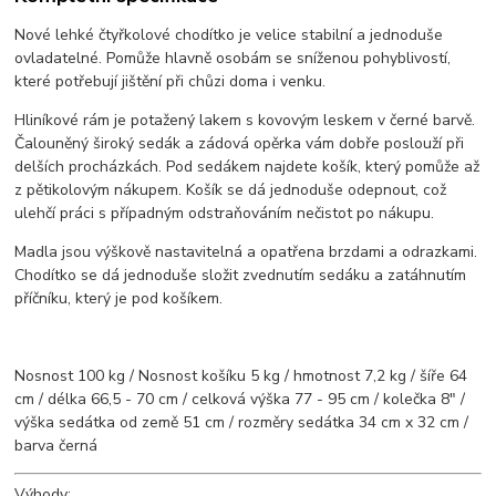
Nové lehké čtyřkolové chodítko je velice stabilní a jednoduše
ovladatelné. Pomůže hlavně osobám se sníženou pohyblivostí,
které potřebují jištění při chůzi doma i venku.
Hliníkové rám je potažený lakem s kovovým leskem v černé barvě.
Čalouněný široký sedák a zádová opěrka vám dobře poslouží při
delších procházkách. Pod sedákem najdete košík, který pomůže až
z pětikolovým nákupem. Košík se dá jednoduše odepnout, což
ulehčí práci s případným odstraňováním nečistot po nákupu.
Madla jsou výškově nastavitelná a opatřena brzdami a odrazkami.
Chodítko se dá jednoduše složit zvednutím sedáku a zatáhnutím
příčníku, který je pod košíkem.
Nosnost 100 kg / Nosnost košíku 5 kg / hmotnost 7,2 kg / šíře 64
cm / délka 66,5 - 70 cm / celková výška 77 - 95 cm / kolečka 8" /
výška sedátka od země 51 cm / rozměry sedátka 34 cm x 32 cm /
barva černá
Výhody: