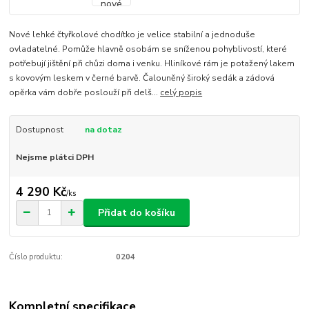
Nové lehké čtyřkolové chodítko je velice stabilní a jednoduše
ovladatelné. Pomůže hlavně osobám se sníženou pohyblivostí, které
potřebují jištění při chůzi doma i venku. Hliníkové rám je potažený lakem
s kovovým leskem v černé barvě. Čalouněný široký sedák a zádová
opěrka vám dobře poslouží při delš...
celý popis
Dostupnost
na dotaz
Nejsme plátci DPH
4 290 Kč
/
ks
Přidat do košíku
Číslo produktu:
0204
Kompletní specifikace