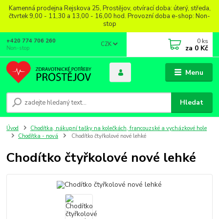
Kamenná prodejna Rejskova 25, Prostějov, otvírací doba: úterý, středa,
čtvrtek 9,00 - 11,30 a 13,00 - 16,00 hod. Provozní doba e-shop: Non-
stop
0
ks
+420 774 706 260
CZK
za
0 Kč
Non-stop
Menu
Hledat
Úvod
Chodítka, nákupní tašky na kolečkách, francouzské a vycházkové hole
Chodítka - nová
Chodítko čtyřkolové nové lehké
Chodítko čtyřkolové nové lehké