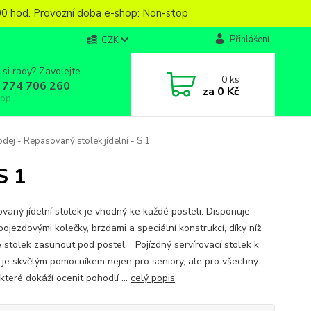
6,00 hod. Provozní doba e-shop: Non-stop
Přihlášení
CZK
 si rady? Zavolejte.
0
ks
 774 706 260
za
0 Kč
top
dej - Repasovaný stolek jídelní - S 1
S 1
vaný jídelní stolek je vhodný ke každé posteli. Disponuje
pojezdovými kolečky, brzdami a speciální konstrukcí, díky níž
 stolek zasunout pod postel. Pojízdný servírovací stolek k
i je skvělým pomocníkem nejen pro seniory, ale pro všechny
které dokáží ocenit pohodlí ...
celý popis