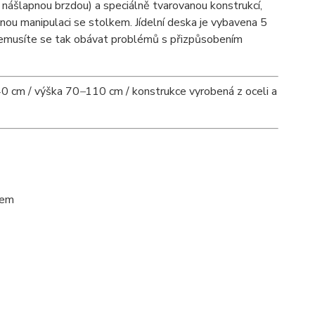
s nášlapnou brzdou) a speciálně tvarovanou konstrukcí,
ou manipulaci se stolkem. Jídelní deska je vybavena 5
Nemusíte se tak obávat problémů s přizpůsobením
40 cm / výška 70
–
110 cm / konstrukce vyrobená z oceli a
jem