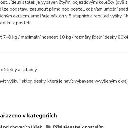
nost. Jídelní stolek je vybaven čtyřmi pojezdovými kolečky (dvě 
é lze podstavu zasunout přímo pod postel, což Vám umožní snadn
eným okrajem, umožňuje náklon v 5 stupních a regulaci výšky. 
stolku k posteli.
t 7
–
8 kg / maximální nosnost 10 kg / rozměry jídelní desky 60x
ožitelný a skladný
vit výšku i sklon desky, která je navíc vybavena vyvýšeným okra
zařazeno v kategoriích
j polohovacích lůžek
Příslušenství k postelím