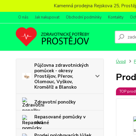
Kamenná prodejna Rejskova 25, Prostějov
O nás
Jak nakupovat
Obchodní podmínky
Kontakty
Oc
Úvod
P
Půjčovna zdravotnických
pomůcek - okresy
Prod
Prostějov, Přerov,
Olomouc, Vyškov,
Kroměříž a Blansko
TOP prod
Zdravotní ponožky
Repasované pomůcky v
akci
Prodej polohovacích lůžek