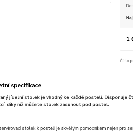
Dos
Nej
1 
Číslo p
tní specifikace
ný jídelní stolek je vhodný ke každé posteli. Disponuje č
cí, díky níž můžete stolek zasunout pod postel.
servírovací stolek k posteli je skvělým pomocníkem nejen pro sen