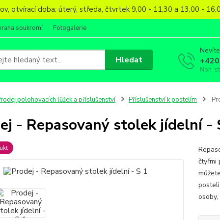
, otvírací doba: úterý, středa, čtvrtek 9,00 - 11,30 a 13,00 - 1
hrana soukromí
Fotogalerie
Nevíte
Hledat
+420
Non-s
rodej polohovacích lůžek a příslušenství
Příslušenství k postelím
Pro
ej - Repasovaný stolek jídelní - 
ukt
Repaso
čtyřmi 
můžete
postel
osoby, 