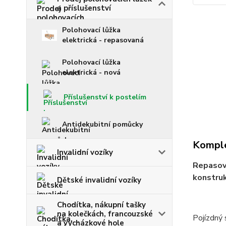
a příslušenství
Polohovací lůžka
elektrická - repasovaná
Polohovací lůžka
elektrická - nová
Příslušenství k postelím
Antidekubitní pomůcky
Komple
Invalidní vozíky
Repasova
konstruk
Dětské invalidní vozíky
Chodítka, nákupní tašky
na kolečkách, francouzské
Pojízdný 
a vycházkové hole