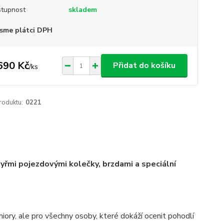
tupnost
skladem
sme plátci DPH
690 Kč
Přidat do košíku
/
ks
roduktu:
0221
tyřmi pojezdovými kolečky, brzdami a speciální
iory, ale pro všechny osoby, které dokáží ocenit pohodlí