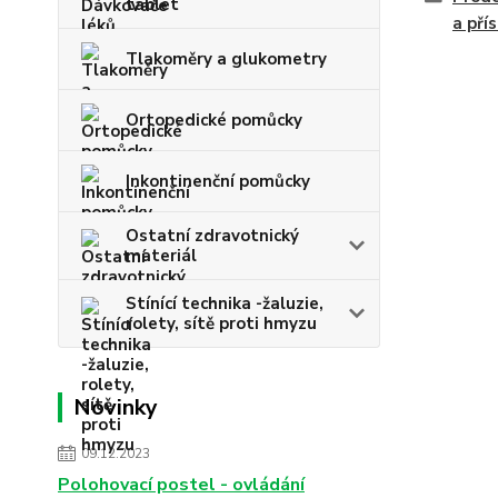
tablet
a pří
Tlakoměry a glukometry
Ortopedické pomůcky
Inkontinenční pomůcky
Ostatní zdravotnický
materiál
Stínící technika -žaluzie,
rolety, sítě proti hmyzu
Novinky
09.12.2023
Polohovací postel - ovládání