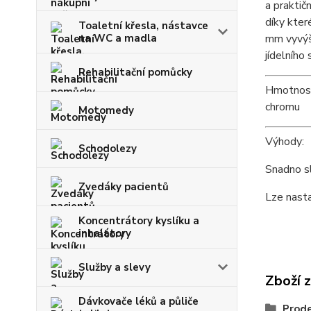
a praktič
díky kter
Toaletní křesla, nástavce
na WC a madla
mm vyvýš
jídelního 
Rehabilitační pomůcky
Hmotnos
chromu
Motomedy
Výhody:
Schodolezy
Snadno sl
Zvedáky pacientů
Lze nasta
Koncentrátory kyslíku a
inhalátory
Služby a slevy
Zboží 
Dávkovače léků a půliče
Prode