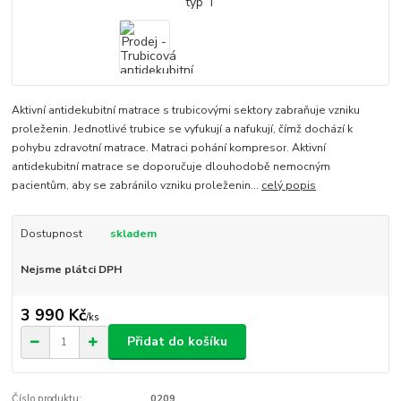
Aktivní antidekubitní matrace s trubicovými sektory zabraňuje vzniku
proleženin. Jednotlivé trubice se vyfukují a nafukují, čímž dochází k
pohybu zdravotní matrace. Matraci pohání kompresor. Aktivní
antidekubitní matrace se doporučuje dlouhodobě nemocným
pacientům, aby se zabránilo vzniku proleženin...
celý popis
Dostupnost
skladem
Nejsme plátci DPH
3 990 Kč
/
ks
Přidat do košíku
Číslo produktu:
0209