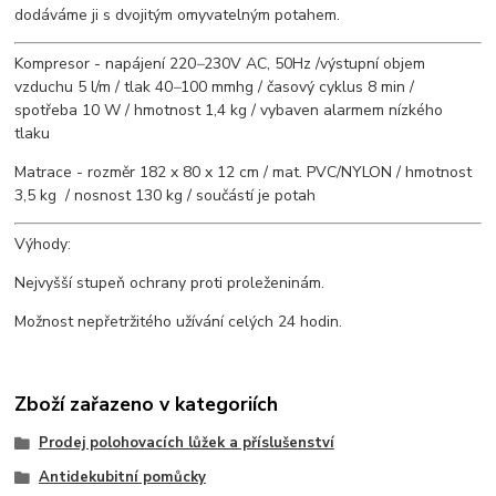
dodáváme ji s dvojitým omyvatelným potahem.
Kompresor - napájení 220
–
230V AC, 50Hz /výstupní objem
vzduchu 5 l/m / tlak 40
–
100 mmhg / časový cyklus 8 min /
spotřeba 10 W / hmotnost 1,4 kg / vybaven alarmem nízkého
tlaku
Matrace - rozměr 182 x 80 x 12 cm / mat. PVC/NYLON / hmotnost
3,5 kg / nosnost 130 kg / součástí je potah
Výhody:
Nejvyšší stupeň ochrany proti proleženinám.
Možnost nepřetržitého užívání celých 24 hodin.
Zboží zařazeno v kategoriích
Prodej polohovacích lůžek a příslušenství
Antidekubitní pomůcky