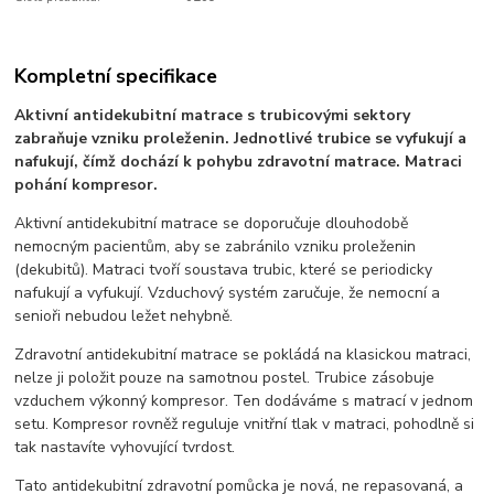
Kompletní specifikace
Aktivní antidekubitní matrace s trubicovými sektory
zabraňuje vzniku proleženin. Jednotlivé trubice se vyfukují a
nafukují, čímž dochází k pohybu zdravotní matrace. Matraci
pohání kompresor.
Aktivní antidekubitní matrace se doporučuje dlouhodobě
nemocným pacientům, aby se zabránilo vzniku proleženin
(dekubitů). Matraci tvoří soustava trubic, které se periodicky
nafukují a vyfukují. Vzduchový systém zaručuje, že nemocní a
senioři nebudou ležet nehybně.
Zdravotní antidekubitní matrace se pokládá na klasickou matraci,
nelze ji položit pouze na samotnou postel. Trubice zásobuje
vzduchem výkonný kompresor. Ten dodáváme s matrací v jednom
setu. Kompresor rovněž reguluje vnitřní tlak v matraci, pohodlně si
tak nastavíte vyhovující tvrdost.
Tato antidekubitní zdravotní pomůcka je nová, ne repasovaná, a