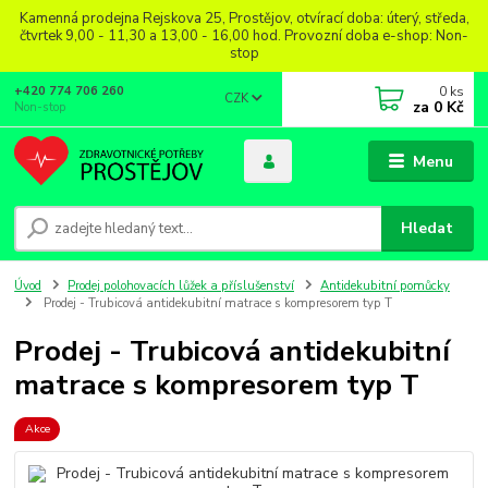
Kamenná prodejna Rejskova 25, Prostějov, otvírací doba: úterý, středa,
čtvrtek 9,00 - 11,30 a 13,00 - 16,00 hod. Provozní doba e-shop: Non-
stop
0
ks
+420 774 706 260
CZK
za
0 Kč
Non-stop
Menu
Hledat
Úvod
Prodej polohovacích lůžek a příslušenství
Antidekubitní pomůcky
Prodej - Trubicová antidekubitní matrace s kompresorem typ T
Prodej - Trubicová antidekubitní
matrace s kompresorem typ T
Akce