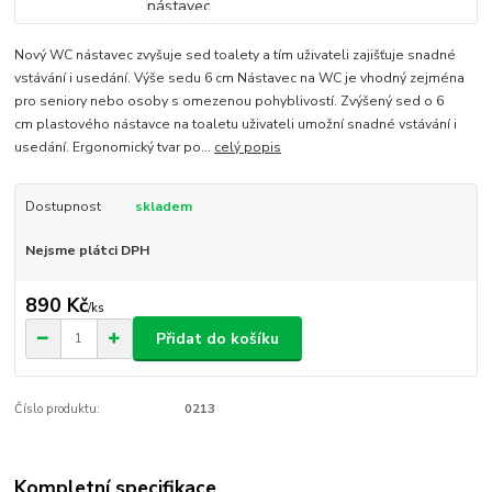
Nový WC nástavec zvyšuje sed toalety a tím uživateli zajišťuje snadné
vstávání i usedání. Výše sedu 6 cm Nástavec na WC je vhodný zejména
pro seniory nebo osoby s omezenou pohyblivostí. Zvýšený sed o 6
cm plastového nástavce na toaletu uživateli umožní snadné vstávání i
usedání. Ergonomický tvar po...
celý popis
Dostupnost
skladem
Nejsme plátci DPH
890 Kč
/
ks
Přidat do košíku
Číslo produktu:
0213
Kompletní specifikace