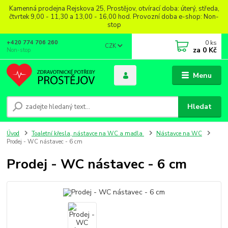
Kamenná prodejna Rejskova 25, Prostějov, otvírací doba: úterý, středa,
čtvrtek 9,00 - 11,30 a 13,00 - 16,00 hod. Provozní doba e-shop: Non-
stop
0
ks
+420 774 706 260
CZK
za
0 Kč
Non-stop
Menu
Hledat
Úvod
Toaletní křesla, nástavce na WC a madla
Nástavce na WC
Prodej - WC nástavec - 6 cm
Prodej - WC nástavec - 6 cm