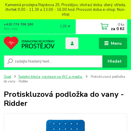
Kamenná prodejna Rejskova 25, Prostějov, otvírací doba: úterý, středa,
čtvrtek 9,00 - 11,30 a 13,00 - 16,00 hod. Provozní doba e-shop: Non-
stop
0
ks
+420 774 706 260
CZK
za
0 Kč
Non-stop
Menu
Hledat
Úvod
Toaletní křesla, nástavce na WC a madla
Protiskluzová podložka
do vany - Ridder
Protiskluzová podložka do vany -
Ridder