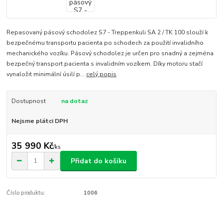
Repasovaný pásový schodolez S7 - Treppenkuli SA 2 / TK 100 slouží k
bezpečnému transportu pacienta po schodech za použití invalidního
mechanického vozíku. Pásový schodolez je určen pro snadný a zejména
bezpečný transport pacienta s invalidním vozíkem. Díky motoru stačí
vynaložit minimální úsilí p...
celý popis
Dostupnost
na dotaz
Nejsme plátci DPH
35 990 Kč
/
ks
Přidat do košíku
Číslo produktu:
1006