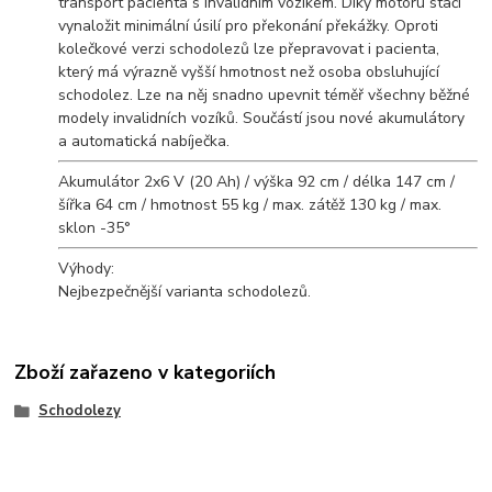
transport pacienta s invalidním vozíkem. Díky motoru stačí
vynaložit minimální úsilí pro překonání překážky. Oproti
kolečkové verzi schodolezů lze přepravovat i pacienta,
který má výrazně vyšší hmotnost než osoba obsluhující
schodolez. Lze na něj snadno upevnit téměř všechny běžné
modely invalidních vozíků. Součástí jsou nové akumulátory
a automatická nabíječka.
Akumulátor 2x6 V (20 Ah) / výška 92 cm / délka 147 cm /
šířka 64 cm / hmotnost 55 kg / max. zátěž 130 kg / max.
sklon -35°
Výhody:
Nejbezpečnější varianta schodolezů.
Zboží zařazeno v kategoriích
Schodolezy