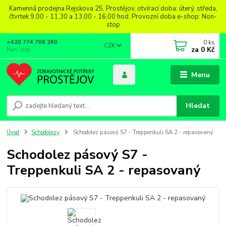
Kamenná prodejna Rejskova 25, Prostějov, otvírací doba: úterý, středa,
čtvrtek 9,00 - 11,30 a 13,00 - 16,00 hod. Provozní doba e-shop: Non-
stop
0
ks
+420 774 706 260
CZK
za
0 Kč
Non-stop
Menu
Hledat
Úvod
Schodolezy
Schodolez pásový S7 - Treppenkuli SA 2 - repasovaný
Schodolez pásový S7 -
Treppenkuli SA 2 - repasovaný