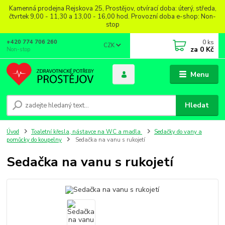
Kamenná prodejna Rejskova 25, Prostějov, otvírací doba: úterý, středa,
čtvrtek 9,00 - 11,30 a 13,00 - 16,00 hod. Provozní doba e-shop: Non-
stop
0
ks
+420 774 706 260
CZK
za
0 Kč
Non-stop
Menu
Hledat
Úvod
Toaletní křesla, nástavce na WC a madla
Sedačky do vany a
pomůcky do koupelny
Sedačka na vanu s rukojetí
Sedačka na vanu s rukojetí