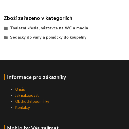
Zboží zařazeno v kategoriích
Toaletní křesla, nástavce na WC a madla
Sedačky do vany a pomůcky do koupelny
Informace pro zákazníky
O nás
Jak nakupovat
Obchodní podmínky
Kontakty
Mohlo by Vás zajímat