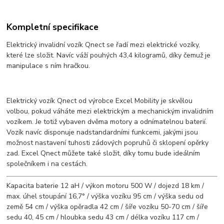
Kompletní specifikace
Elektrický invalidní vozík Qnect se řadí mezi elektrické vozíky,
které lze složit. Navíc váží pouhých 43,4 kilogramů, díky čemuž je
manipulace s ním hračkou.
Elektrický vozík Qnect od výrobce Excel Mobility je skvělou
volbou, pokud váháte mezi elektrickým a mechanickým invalidním
vozíkem. Je totiž vybaven dvěma motory a odnímatelnou baterií.
Vozík navíc disponuje nadstandardními funkcemi, jakými jsou
možnost nastavení tuhosti zádových popruhů či sklopení opěrky
zad. Excel Qnect můžete také složit, díky tomu bude ideálním
společníkem i na cestách.
Kapacita baterie 12 aH / výkon motoru 500 W / dojezd 18 km /
max. úhel stoupání 16,7° / výška vozíku 95 cm / výška sedu od
země 54 cm / výška opěradla 42 cm / šíře vozíku 50-70 cm / šíře
sedu 40, 45 cm / hloubka sedu 43 cm / délka vozíku 117 cm /