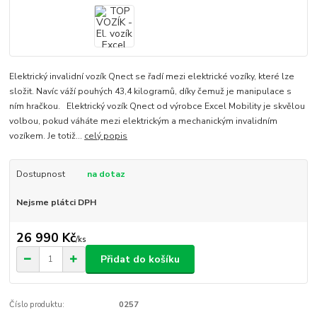
Elektrický invalidní vozík Qnect se řadí mezi elektrické vozíky, které lze
složit. Navíc váží pouhých 43,4 kilogramů, díky čemuž je manipulace s
ním hračkou. Elektrický vozík Qnect od výrobce Excel Mobility je skvělou
volbou, pokud váháte mezi elektrickým a mechanickým invalidním
vozíkem. Je totiž...
celý popis
Dostupnost
na dotaz
Nejsme plátci DPH
26 990 Kč
/
ks
Přidat do košíku
Číslo produktu:
0257