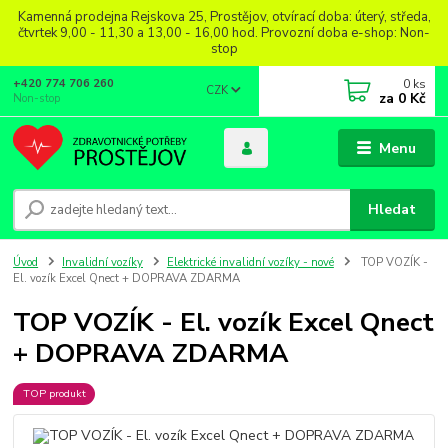
Kamenná prodejna Rejskova 25, Prostějov, otvírací doba: úterý, středa,
čtvrtek 9,00 - 11,30 a 13,00 - 16,00 hod. Provozní doba e-shop: Non-
stop
0
ks
+420 774 706 260
CZK
za
0 Kč
Non-stop
Menu
Hledat
Úvod
Invalidní vozíky
Elektrické invalidní vozíky - nové
TOP VOZÍK -
El. vozík Excel Qnect + DOPRAVA ZDARMA
TOP VOZÍK - El. vozík Excel Qnect
+ DOPRAVA ZDARMA
TOP produkt