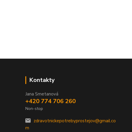
Kontakty
Jana Smetanová
+420 774 706 260
Non-stop
zdravotnickepotrebyprostejov@gmail.co
m