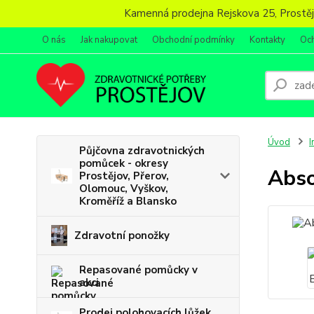
Kamenná prodejna Rejskova 25, Prostějov
O nás
Jak nakupovat
Obchodní podmínky
Kontakty
Oc
Úvod
I
Půjčovna zdravotnických
pomůcek - okresy
Abso
Prostějov, Přerov,
Olomouc, Vyškov,
Kroměříž a Blansko
Zdravotní ponožky
Repasované pomůcky v
akci
Prodej polohovacích lůžek