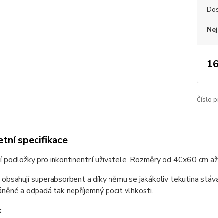
Dos
Nej
16
Číslo p
tní specifikace
í podložky pro inkontinentní uživatele. Rozměry od 40x60 cm a
obsahují superabsorbent a díky němu se jakákoliv tekutina stává
áněné a odpadá tak nepříjemný pocit vlhkosti.
: