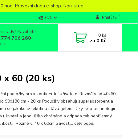
6,00 hod. Provozní doba e-shop: Non-stop
Přihlášení
CZK
 si rady? Zavolejte.
0
ks
 774 706 260
za
0 Kč
top
 x 60 (20 ks)
ční podložky pro inkontinentní uživatele. Rozměry od 40x60
po 90x180 cm - 20 ks Podložky obsahují superabsorbent a
ěmu se jakákoliv tekutina stává gelem. Díky této technologii
á uživatel a jeho lůžko chráněné a odpadá tak nepříjemný
vlhkosti. Rozměry: 40 x 60cm Savost:...
celý popis