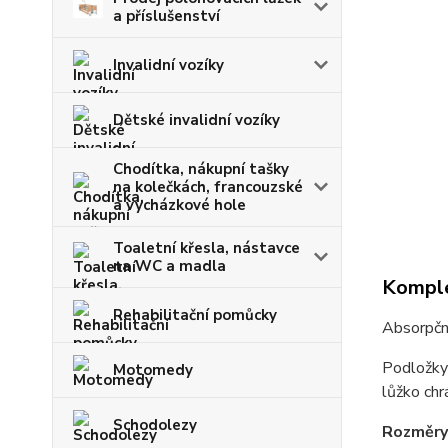
a příslušenství
Invalidní vozíky
Dětské invalidní vozíky
Chodítka, nákupní tašky
na kolečkách, francouzské
a vycházkové hole
Toaletní křesla, nástavce
na WC a madla
Komple
Rehabilitační pomůcky
Absorpčn
Podložky 
Motomedy
lůžko chr
Schodolezy
Rozměry