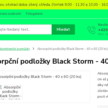
, otvírací doba: úterý, středa, čtvrtek 9,00 - 11,30 a 13,00 - 1
hrana soukromí
Fotogalerie
Nevíte
Hledat
+420
Non-s
nkontinenční pomůcky
Absorpční podložky Black Storm - 40 x 60 (20 ks)
rpční podložky Black Storm - 40
Absorp
cm až 
díky n
zůstáv
pocit 