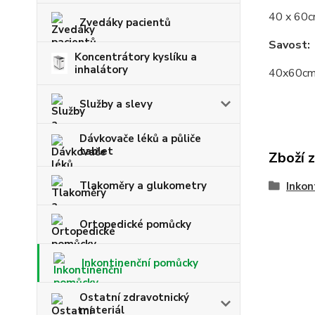
40 x 60
Zvedáky pacientů
Savost:
Koncentrátory kyslíku a
inhalátory
40x60cm
Služby a slevy
Dávkovače léků a půliče
tablet
Zboží 
Tlakoměry a glukometry
Inkon
Ortopedické pomůcky
Inkontinenční pomůcky
Ostatní zdravotnický
materiál