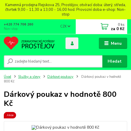
Kamenná prodejna Rejskova 25, Prostějov, otvírací doba: úterý, středa,
čtvrtek 9,00 - 11,30 a 13,00 - 16,00 hod. Provozní doba e-shop: Non-
stop
0
ks
+420 774 706 260
CZK
za
0 Kč
Non-stop
Menu
Hledat
Úvod
Služby a slevy
Dárkové poukazy
Dárkový poukaz v hodnotě
800 Kč
Dárkový poukaz v hodnotě 800
Kč
Akce